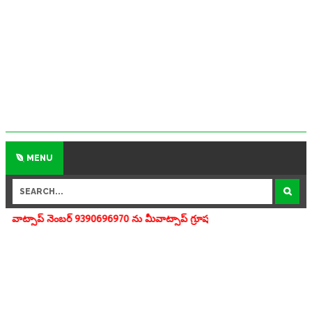
MENU
్ 9390696970 ను మీవాట్సాప్ గ్రూపులో add చేయగలరు www.apedu.in.