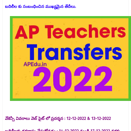
బదిలీల కు సంబంధించిన ముఖ్యమైన తేదీలు.
వేకెన్సీ వివరాలు వెబ్ సైట్ లో ప్రదర్శన : 12-12-2022 & 13-12-2022