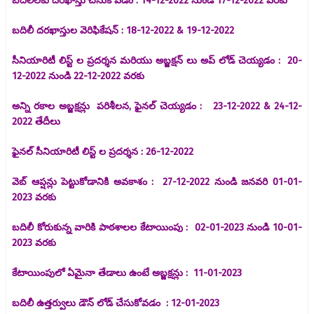
బదిలీలకు దరఖాస్తు చేసుకోవడం : 14-12-2022 నుండి 17-12-2022 వరకు
బదిలీ దరఖాస్తుల వెరిఫికేషన్ : 18-12-2022 & 19-12-2022
సీనియారిటీ లిస్ట్ ల ప్రదర్శన మరియు అబ్జక్షన్ లు అప్ లోడ్ చెయ్యడం : 20-
12-2022 నుండి 22-12-2022 వరకు
అన్ని రకాల అబ్జక్షన్లు పరిశీలన, ఫైనల్ చెయ్యడం : 23-12-2022 & 24-12-
2022 తేదీలు
ఫైనల్ సీనియారిటీ లిస్ట్ ల ప్రదర్శన : 26-12-2022
వెబ్ ఆప్షన్లు పెట్టుకోడానికి అవకాశం : 27-12-2022 నుండి జనవరి 01-01-
2023 వరకు
బదిలీ కోరుకున్న వారికి పాఠశాలల కేటాయింపు : 02-01-2023 నుండి 10-01-
2023 వరకు
కేటాయింపులో ఏమైనా తేడాలు ఉంటే అబ్జక్షన్లు : 11-01-2023
బదిలీ ఉత్తర్వులు డౌన్ లోడ్ చేసుకోవడం : 12-01-2023