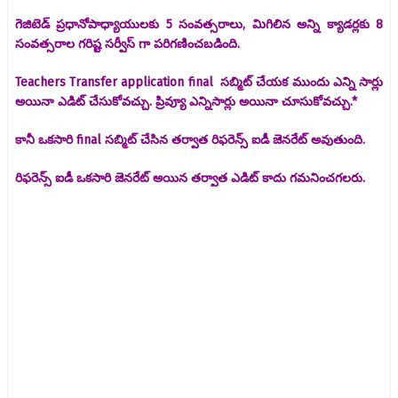
గెజిటెడ్ ప్రధానోపాధ్యాయులకు 5 సంవత్సరాలు, మిగిలిన అన్ని క్యాడర్లకు 8
సంవత్సరాల గరిష్ట సర్వీస్ గా పరిగణించబడింది.
Teachers Transfer application final సబ్మిట్ చేయక ముందు ఎన్ని సార్లు
అయినా ఎడిట్ చేసుకోవచ్చు. ప్రివ్యూ ఎన్నిసార్లు అయినా చూసుకోవచ్చు.*
కానీ ఒకసారి final సబ్మిట్ చేసిన తర్వాత రిఫరెన్స్ ఐడీ జెనరేట్ అవుతుంది.
రిఫరెన్స్ ఐడీ ఒకసారి జెనరేట్ అయిన తర్వాత ఎడిట్ కాదు గమనించగలరు.