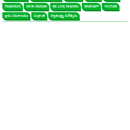
TRANSFERS
VIDYA VIKASAM
WE LOVE READING
WHATSAPP
YOUTUBE
గ్రామ సచివాలయం
సంక్రాంతి
స్వాతంత్ర్య దినోత్సవం