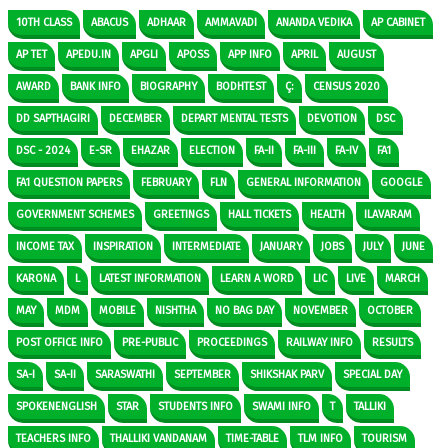
10TH CLASS
ABACUS
ADHAAR
AMMAVADI
ANANDA VEDIKA
AP CABINET
AP TET
APEDU.IN
APGLI
APOSS
APP INFO
APRIL
AUGUST
AWARD
BANK INFO
BIOGRAPHY
BODHTEST
Ç:
CENSUS 2020
DD SAPTHAGIRI
DECEMBER
DEPART MENTAL TESTS
DEVOTION
DSC
DSC - 2024
E-SR
EHAZAR
ELECTION
FA-II
FA-III
FA-IV
FA1
FA1 QUESTION PAPERS
FEBRUARY
FLN
GENERAL INFORMATION
GOOGLE
GOVERNMENT SCHEMES
GREETINGS
HALL TICKETS
HEALTH
ILAVARAM
INCOME TAX
INSPIRATION
INTERMEDIATE
JANUARY
JOBS
JULY
JUNE
KARONA
L
LATEST INFORMATION
LEARN A WORD
LIC
LIVE
MARCH
MAY
MDM
MOBILE
NISHTHA
NO BAG DAY
NOVEMBER
OCTOBER
POST OFFICE INFO
PRE-PUBLIC
PROCEEDINGS
RAILWAY INFO
RESULTS
SA-I
SA-II
SARASWATHI
SEPTEMBER
SHIKSHAK PARV
SPECIAL DAY
SPOKENENGLISH
STAR
STUDENTS INFO
SWAMI INFO
T
TALLIKI
TEACHERS INFO
THALLIKI VANDANAM
TIME-TABLE
TLM INFO
TOURISM