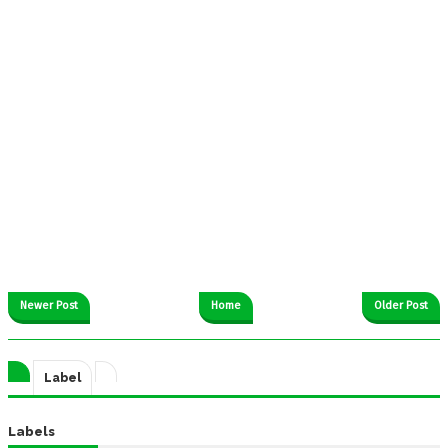
Newer Post
Home
Older Post
Label
Labels