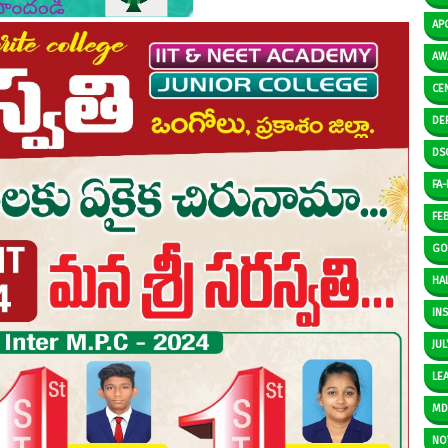
AP
AW
CE
DE
DS
FA-I
FE
GO
HAL
IN
JUL
LE
M
NO