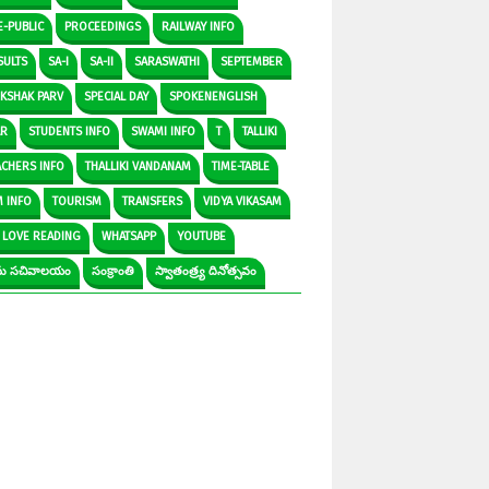
E-PUBLIC
PROCEEDINGS
RAILWAY INFO
SULTS
SA-I
SA-II
SARASWATHI
SEPTEMBER
IKSHAK PARV
SPECIAL DAY
SPOKENENGLISH
AR
STUDENTS INFO
SWAMI INFO
T
TALLIKI
ACHERS INFO
THALLIKI VANDANAM
TIME-TABLE
M INFO
TOURISM
TRANSFERS
VIDYA VIKASAM
 LOVE READING
WHATSAPP
YOUTUBE
రామ సచివాలయం
సంక్రాంతి
స్వాతంత్ర్య దినోత్సవం