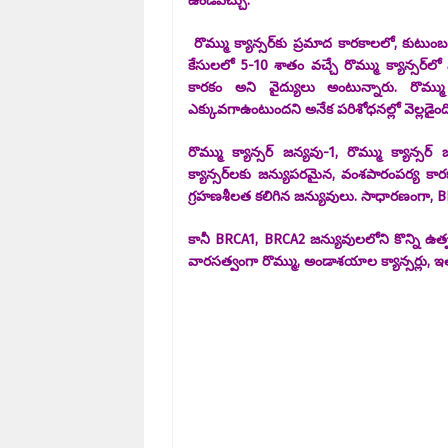
ఉండవచ్చు.
రొమ్ము క్యాన్సర్‌కు ప్రమాద కారకాలలో, కుటుంబ
కేసులలో 5-10 శాతం వచ్చే రొమ్ము క్యాన్సర
కారకం అని వైద్యులు అంటున్నారు. రొమ్ము 
ఎక్కువగాఉంటుందని అనేక పరిశోధనల్లో వెల్లడైం
రొమ్ము క్యాన్సర్ జన్యవు-1, రొమ్ము క్యాన్సర
క్యాన్సర్‌లకు జన్యుపరమైన, వంశపారంపర్య కా
గ్రహణశీలత కలిగిన జన్యువులు. సాధారణంగా, BRCA1
కానీ BRCA1, BRCA2 జన్యువులలోని కొన్ని ఉత్ప
వారసత్వంగా రొమ్ము, అండాశయాల క్యాన్సర్లు, ఇతర క