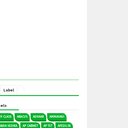
Label
els
TH CLASS
ABACUS
ADHAAR
AMMAVADI
ANDA VEDIKA
AP CABINET
AP TET
APEDU.IN