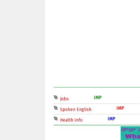
IMP
Jobs
IMP
Spoken English
IMP
Health Info