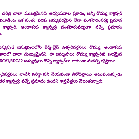
 చరిత్ర చాలా ముఖ్యమైనది. అధ్యయనాల ప్రకారం, అన్ని రొమ్ము క్యాన్సర్
్‌లో మూడింట ఒక వంతు వరకు జన్యుపరమైన లేదా వంశపారంపర్య ప్రమాద
క్యాన్సర్, అండాశయ క్యాన్సర్లు వంశపారంపర్యంగా వచ్చే ప్రమాదం
ది.
్ జన్యవు-2 జన్యువులలోని జెర్మ్-లైన్ ఉత్పరివర్తనలు రొమ్ము, అండాశయ
రకాలలో చాలా ముఖ్యమైనవి. ఈ జన్యువులు రొమ్ము క్యాన్సర్‌కు బలమైన
,BRCA2 జన్యువులు కొన్ని క్యాన్సర్‌లు రాకుండా మనల్ని రక్షిస్తాయి.
రివర్తనలు వాటిని సరిగ్గా పని చేయకుండా నిరోధిస్తాయి. అటువంటప్పుడు
్యాన్సర్లు వచ్చే ప్రమాదం ఉందని శాస్త్రవేత్తలు చెబుతున్నారు.