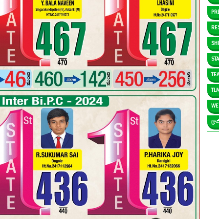
PR
RE
SH
ST
TE
TL
WE
గ్