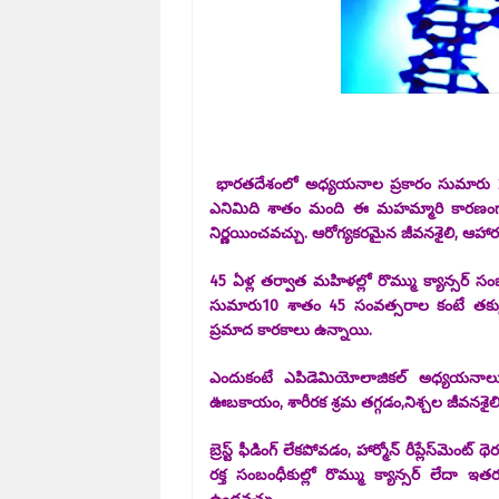
భారతదేశంలో అధ్యయనాల ప్రకారం సుమారు 2.25
ఎనిమిది శాతం మంది ఈ మహమ్మారి కారణంగా చనిపో
నిర్ణయించవచ్చు. ఆరోగ్యకరమైన జీవనశైలి, ఆహా
45 ఏళ్ల తర్వాత మహిళల్లో రొమ్ము క్యాన్సర్ స
సుమారు10 శాతం 45 సంవత్సరాల కంటే తక్కువ
ప్రమాద కారకాలు ఉన్నాయి.
ఎందుకంటే ఎపిడెమియోలాజికల్ అధ్యయనాలు ప్
ఊబకాయం, శారీరక శ్రమ తగ్గడం,నిశ్చల జీవనశైలి,
బ్రెస్ట్ ఫీడింగ్ లేకపోవడం, హార్మోన్ రీప్లేస్‌మెం
రక్త సంబంధీకుల్లో రొమ్ము క్యాన్సర్ లేదా ఇ