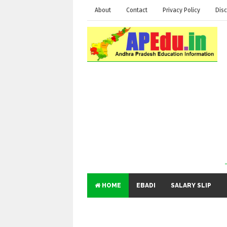
About
Contact
Privacy Policy
Disc
HOME
EBADI
SALARY SLIP