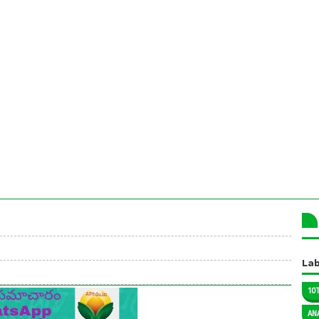
Lab
10
AN