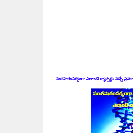
వంశపారంపర్యంగా ఎలాంటి క్యాన్సర్లు వచ్చే ప్రమ