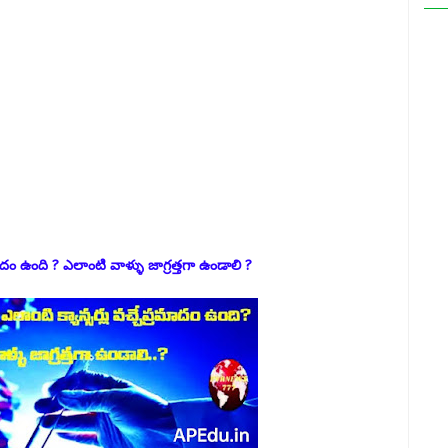
ాదం ఉంది ? ఎలాంటి వాళ్ళు జాగ్రత్తగా ఉండాలి ?