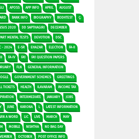
GLI
APOSS
APP INFO
APRIL
AUGUST
ARD
BANK INFO
BIOGRAPHY
BODHTEST
Ç:
NSUS 2020
DD SAPTHAGIRI
DECEMBER
PART MENTAL TESTS
DEVOTION
DSC
C - 2024
E-SR
EHAZAR
ELECTION
FA-II
II
FA-IV
FA1
FA1 QUESTION PAPERS
BRUARY
FLN
GENERAL INFORMATION
OGLE
GOVERNMENT SCHEMES
GREETINGS
L TICKETS
HEALTH
ILAVARAM
INCOME TAX
SPIRATION
INTERMEDIATE
JANUARY
JOBS
Y
JUNE
KARONA
L
LATEST INFORMATION
ARN A WORD
LIC
LIVE
MARCH
MAY
DM
MOBILE
NISHTHA
NO BAG DAY
VEMBER
OCTOBER
POST OFFICE INFO