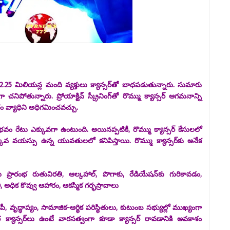
 మిలియన్ల మంది వ్యక్తులు క్యాన్సర్‌తో బాధపడుతున్నారు. సుమారు
తున్నారు. ప్రోయాక్టివ్ స్క్రీనింగ్‌తో రొమ్ము క్యాన్సర్ ఆగమనాన్ని
రం వ్యాధిని అధిగమించవచ్చు.
ంభవం రేటు ఎక్కువగా ఉంటుంది. అయినప్పటికీ, రొమ్ము క్యాన్సర్ కేసులలో
 వయస్సు ఉన్న యువతులలో కనిపిస్తాయి. రొమ్ము క్యాన్సర్‌కు అనేక
రారంభ రుతువిరతి, ఆల్కహాల్, పొగాకు, రేడియేషన్‌కు గురికావడం,
 అధిక కొవ్వు ఆహారం, ఆకస్మిక గర్భస్రావాలు
ట్ థెరపీ, వృద్ధాప్యం, సామాజిక-ఆర్థిక పరిస్థితులు, కుటుంబ సభ్యుల్లో ముఖ్యంగా
తర క్యాన్సర్‌లు ఉంటే వారసత్వంగా కూడా క్యాన్సర్ రావడానికి అవకాశం