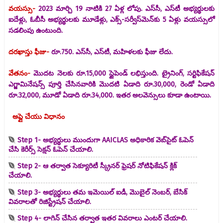
వయస్సు-
2023 మార్చి 19 నాటికి 27 ఏళ్ల లోపు. ఎస్‌సీ, ఎస్‌టీ అభ్యర్థులకు
ఐదేళ్లు, ఓబీసీ అభ్యర్థులకు మూడేళ్లు, ఎక్స్-సర్వీస్‌మెన్‌కు 5 ఏళ్లు వయస్సులో
సడలింపు ఉంటుంది.
దరఖాస్తు ఫీజు-
రూ.750. ఎస్‌సీ, ఎస్‌టీ, మహిళలకు ఫీజు లేదు.
వేతనం-
మొదట నెలకు రూ.15,000 స్టైపెండ్ లభిస్తుంది. ట్రైనింగ్, సర్టిఫికేషన్
ఎగ్జామినేషన్స్ పూర్తి చేసినవారికి మొదటి ఏడాది రూ.30,000, రెండో ఏడాది
రూ.32,000, మూడో ఏడాది రూ.34,000. ఇతర అలవెన్సులు కూడా ఉంటాయి.
అప్లై చేయు విధానం
Step 1- అభ్యర్థులు ముందుగా AAICLAS అధికారిక వెబ్‌సైట్ ఓపెన్
చేసి కెరీర్స్ సెక్షన్ ఓపెన్ చేయాలి.
Step 2- ఆ తర్వాత సెక్యూరిటీ స్క్రీనర్ ఫ్రెషర్ నోటిఫికేషన్ క్లిక్
చేయాలి.
Step 3- అభ్యర్థులు తమ ఇమెయిల్ ఐడీ, మొబైల్ నెంబర్‌, బేసిక్
వివరాలతో రిజిస్ట్రేషన్ చేయాలి.
Step 4- లాగిన్ చేసిన తర్వాత ఇతర వివరాలు ఎంటర్ చేయాలి.