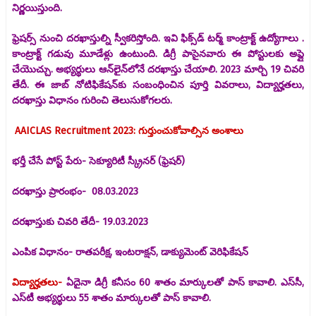
నిర్ణయిస్తుంది.
ఫ్రెషర్స్ నుంచి దరఖాస్తుల్ని స్వీకరిస్తోంది. ఇవి ఫిక్స్‌డ్ టర్మ్ కాంట్రాక్ట్ ఉద్యోగాలు .
కాంట్రాక్ట్ గడువు మూడేళ్లు ఉంటుంది. డిగ్రీ పాసైనవారు ఈ పోస్టులకు అప్లై
చేయొచ్చు. అభ్యర్థులు ఆన్‌లైన్‌లోనే దరఖాస్తు చేయాలి. 2023 మార్చి 19 చివరి
తేదీ. ఈ జాబ్ నోటిఫికేషన్‍కు సంబంధించిన పూర్తి వివరాలు, విద్యార్హతలు,
దరఖాస్తు విధానం గురించి తెలుసుకోగలరు.
AAICLAS Recruitment 2023: గుర్తుంచుకోవాల్సిన అంశాలు
భర్తీ చేసే పోస్ట్ పేరు- సెక్యూరిటీ స్క్రీనర్ (ఫ్రెషర్)
దరఖాస్తు ప్రారంభం- 08.03.2023
దరఖాస్తుకు చివరి తేదీ- 19.03.2023
ఎంపిక విధానం- రాతపరీక్ష, ఇంటరాక్షన్, డాక్యుమెంట్ వెరిఫికేషన్
విద్యార్హతలు-
ఏదైనా డిగ్రీ కనీసం 60 శాతం మార్కులతో పాస్ కావాలి. ఎస్‌సీ,
ఎస్‌టీ అభ్యర్థులు 55 శాతం మార్కులతో పాస్ కావాలి.