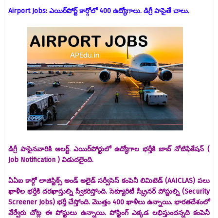
Airport Jobs: ఎయిర్‌పోర్ట్ కార్గోలో 400 ఉద్యోగాలు. డిగ్రీ పాసైతే చాలు.
డిగ్రీ పాసైనవారికి అలర్ట్. ఎయిర్‌పోర్టులో ఉద్యోగాల భర్తీకి జాబ్ నోటిఫికేషన్ (
Job Notification ) విడుదలైంది.
ఏఏఐ కార్గో లాజిస్టిక్స్ అండ్ అలైడ్ సర్వీసెస్ కంపెనీ లిమిటెడ్ (AAICLAS) పలు
ఖాళీల భర్తీకి దరఖాస్తుల్ని స్వీకరిస్తోంది. సెక్యూరిటీ స్క్రీనర్ పోస్టుల్ని (Security
Screener Jobs) భర్తీ చేస్తోంది. మొత్తం 400 ఖాళీలు ఉన్నాయి. భారతదేశంలో
వేర్వేరు చోట్ల ఈ పోస్టులు ఉన్నాయి. పోస్టింగ్ ఎక్కడ లభిస్తుందన్నది కంపెనీ