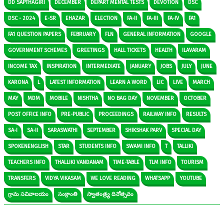
DD SAPTHAGIRI
DECEMBER
DEPART MENTAL TESTS
DEVOTION
DSC
DSC - 2024
E-SR
EHAZAR
ELECTION
FA-II
FA-III
FA-IV
FA1
FA1 QUESTION PAPERS
FEBRUARY
FLN
GENERAL INFORMATION
GOOGLE
GOVERNMENT SCHEMES
GREETINGS
HALL TICKETS
HEALTH
ILAVARAM
INCOME TAX
INSPIRATION
INTERMEDIATE
JANUARY
JOBS
JULY
JUNE
KARONA
L
LATEST INFORMATION
LEARN A WORD
LIC
LIVE
MARCH
MAY
MDM
MOBILE
NISHTHA
NO BAG DAY
NOVEMBER
OCTOBER
POST OFFICE INFO
PRE-PUBLIC
PROCEEDINGS
RAILWAY INFO
RESULTS
SA-I
SA-II
SARASWATHI
SEPTEMBER
SHIKSHAK PARV
SPECIAL DAY
SPOKENENGLISH
STAR
STUDENTS INFO
SWAMI INFO
T
TALLIKI
TEACHERS INFO
THALLIKI VANDANAM
TIME-TABLE
TLM INFO
TOURISM
TRANSFERS
VIDYA VIKASAM
WE LOVE READING
WHATSAPP
YOUTUBE
గ్రామ సచివాలయం
సంక్రాంతి
స్వాతంత్ర్య దినోత్సవం