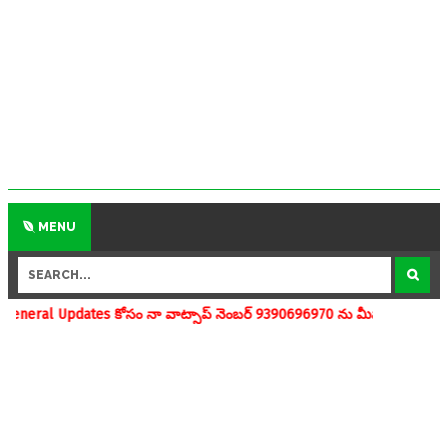
MENU
కోసం నా వాట్సాప్ నెంబర్ 9390696970 ను మీవాట్సాప్ గ్రూపులో add చేయగలర