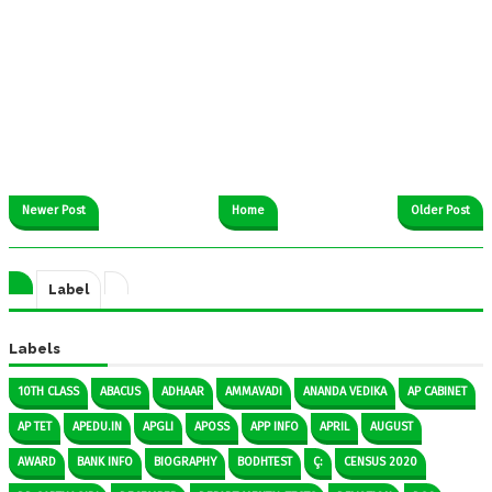
Newer Post
Home
Older Post
Label
Labels
10TH CLASS
ABACUS
ADHAAR
AMMAVADI
ANANDA VEDIKA
AP CABINET
AP TET
APEDU.IN
APGLI
APOSS
APP INFO
APRIL
AUGUST
AWARD
BANK INFO
BIOGRAPHY
BODHTEST
Ç:
CENSUS 2020