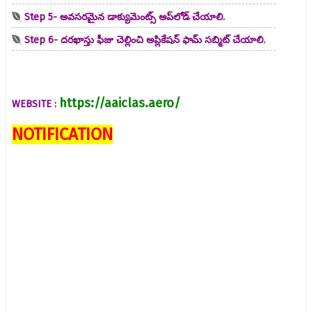
Step 5- అవసరమైన డాక్యుమెంట్స్ అప్‌లోడ్ చేయాలి.
Step 6- దరఖాస్తు ఫీజు చెల్లించి అప్లికేషన్ ఫామ్ సబ్మిట్ చేయాలి.
https://aaiclas.aero/
WEBSITE :
NOTIFICATION