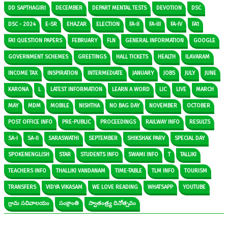
DD SAPTHAGIRI
DECEMBER
DEPART MENTAL TESTS
DEVOTION
DSC
DSC - 2024
E-SR
EHAZAR
ELECTION
FA-II
FA-III
FA-IV
FA1
FA1 QUESTION PAPERS
FEBRUARY
FLN
GENERAL INFORMATION
GOOGLE
GOVERNMENT SCHEMES
GREETINGS
HALL TICKETS
HEALTH
ILAVARAM
INCOME TAX
INSPIRATION
INTERMEDIATE
JANUARY
JOBS
JULY
JUNE
KARONA
L
LATEST INFORMATION
LEARN A WORD
LIC
LIVE
MARCH
MAY
MDM
MOBILE
NISHTHA
NO BAG DAY
NOVEMBER
OCTOBER
POST OFFICE INFO
PRE-PUBLIC
PROCEEDINGS
RAILWAY INFO
RESULTS
SA-I
SA-II
SARASWATHI
SEPTEMBER
SHIKSHAK PARV
SPECIAL DAY
SPOKENENGLISH
STAR
STUDENTS INFO
SWAMI INFO
T
TALLIKI
TEACHERS INFO
THALLIKI VANDANAM
TIME-TABLE
TLM INFO
TOURISM
TRANSFERS
VIDYA VIKASAM
WE LOVE READING
WHATSAPP
YOUTUBE
గ్రామ సచివాలయం
సంక్రాంతి
స్వాతంత్ర్య దినోత్సవం