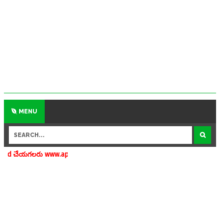
MENU
apedu.in.