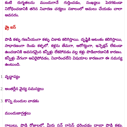
కంటి రుగ్మతలను ముందుగానే గుర్తించడం, సంఖ్యలు పెరగకుండా
నిరోధించడానికి తగిన నివారణ చర్యలు సకాలంలో అమలు చేయడం చాలా
అవసరం.
డ్రై ఐస్
పొడి కళ్ళు గణనీయంగా కళ్ళు చికాకు కలిగిస్తాయి. దృష్టికి ఆటంకం కలిగిస్తాయి,
సాధారణంగా రెండు కళ్ళలో. కళ్లను తేమగా, ఆరోగ్యంగా, ఇన్ఫెక్షన్ లేకుండా
ఉంచడానికి అవసరమైన కన్నీళ్లు లేకపోవడం వల్ల కళ్లు పొడిబారడానికి కారణం.
కన్నీళ్లు వేగంగా ఆవిరైపోవడం, నివారించలేని విషయాల కారణంగా ఈ సమస్య
ఉంటుంది.
వృద్ధాప్యం
అంతర్లీన వైద్య సమస్యలు
కొన్ని మందుల వాడకం
ముందుజాగ్రత్తలు
గాలులు, పొడి రోజులలో, మీరు సన్ గ్లాసెస్ ధరించడం ద్వారా పొడి కళ్ళు