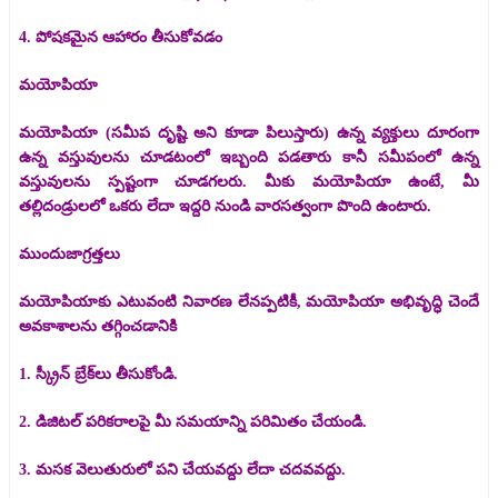
4. పోషకమైన ఆహారం తీసుకోవడం
మయోపియా
మయోపియా (సమీప దృష్టి అని కూడా పిలుస్తారు) ఉన్న వ్యక్తులు దూరంగా
ఉన్న వస్తువులను చూడటంలో ఇబ్బంది పడతారు కానీ సమీపంలో ఉన్న
వస్తువులను స్పష్టంగా చూడగలరు. మీకు మయోపియా ఉంటే, మీ
తల్లిదండ్రులలో ఒకరు లేదా ఇద్దరి నుండి వారసత్వంగా పొంది ఉంటారు.
ముందుజాగ్రత్తలు
మయోపియాకు ఎటువంటి నివారణ లేనప్పటికీ, మయోపియా అభివృద్ధి చెందే
అవకాశాలను తగ్గించడానికి
1. స్క్రీన్ బ్రేక్‌లు తీసుకోండి.
2. డిజిటల్ పరికరాలపై మీ సమయాన్ని పరిమితం చేయండి.
3. మసక వెలుతురులో పని చేయవద్దు లేదా చదవవద్దు.