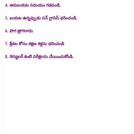
4. ఆరుబయట సమయం గడపండి.
5. బయట ఉన్నప్పుడు సన్ గ్లాసెస్ ధరించండి.
6. పొగ త్రాగరాదు.
7. క్రీడల కోసం రక్షణ కళ్లను ధరించండి
8. రెగ్యులర్ కంటి పరీక్షలను చేయించుకోండి.