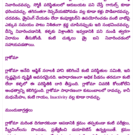
నివారించవచ్చు. స్మోకీ పరిస్థితులలో ఆరుబయట పని చేస్తే గాగుల్స్ కూడా
ధరించవచ్చు. తగినంతగా రెప్పవేయకపోవడం వల్ల కూడా కళ్లు పొడిబారవచ్చు.
చదవడం, డ్రైవింగ్ చేయడం లేదా కంప్యూటర్‌ని ఉపయోగించడం వంటి వాటిపై
ఎక్కువ సమయం పాటు నిశితంగా శ్రద్ధ చూపినప్పుడు ఇది సంభవించవచ్చు.
దీన్ని నివారించడానికి, కళ్ళకు విశ్రాంతిని ఇవ్వడానికి పని నుండి త్వరగా
విరామం తీసుకోండి. కంటి చుక్కలు డ్రై ఐని నివారించడంలో
సహాయపడతాయి.
గ్లాకోమా
గ్లాకోమా అనేది ఆప్టిక్ నరాలకి హాని కలిగించే కంటి పరిస్థితుల సమితి, ఇది
స్పష్టమైన దృష్టికి అవసరమైనది. అసాధారణంగా అధిక పీడనం తరచుగా కంటి
లేదా కళ్ళలో ఈ పరిస్థితికి దారి తీస్తుంది. గ్లాకోమా చివరికి కోలుకోలేని
అంధత్వాన్ని కలిగిస్తుంది. గ్లాకోమా సాధారణంగా కుటుంబాలలో రావచ్చు. కానీ
మధుమేహం, కంటి గాయం, Inactivity వల్ల కూడా రావచ్చు.
ముందుజాగ్రత్తలు
గ్లాకోమా మరింత దిగజారకుండా ఆపడానికి క్రమం తప్పకుండా కంటి పరీక్షలు,
స్క్రీనింగ్‌లను పొందడం, ప్రత్యేకించి డయాబెటిస్ ఉన్నట్లయితే. క్రమం