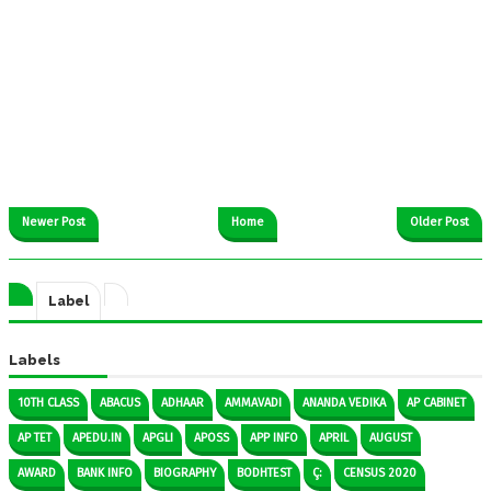
Newer Post
Home
Older Post
Label
Labels
10TH CLASS
ABACUS
ADHAAR
AMMAVADI
ANANDA VEDIKA
AP CABINET
AP TET
APEDU.IN
APGLI
APOSS
APP INFO
APRIL
AUGUST
AWARD
BANK INFO
BIOGRAPHY
BODHTEST
Ç:
CENSUS 2020