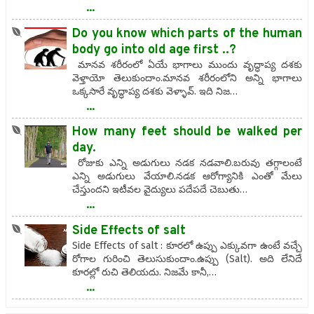
...
Do you know which parts of the human
body go into old age first ..?
మానవ శరీరంలో ఏయే భాగాలు ముందు వృద్ధాప్య దశకు
వెళ్తాయో తెలుకుందాం.మానవ శరీరంలోని అన్ని భాగాలు
ఒక్కసారే వృద్ధాప్య దశకు వెళ్ళావ్. ఇది నిజ…
...
How many feet should be walked per
day.
రోజుకు ఎన్ని అడుగులు నడక నడవాలి.బరువు తగ్గాలంటే
ఎన్ని అడుగులు వేయాలి.నడక ఆరోగ్యానికి ఎంతో మేలు
చేస్తుందని ఇటీవల వైద్యులు పదేపదే చెబుతు…
...
Side Effects of salt
Side Effects of salt : కూరలో ఉప్పు ఎక్కువగా ఉంటే వచ్చే
రోగాల గురించి తెలుసుకుందాం.ఉప్పు (Salt). అది లేనిదే
కూరల్లో రుచి తెలియదు. నిజమే కానీ,…
...