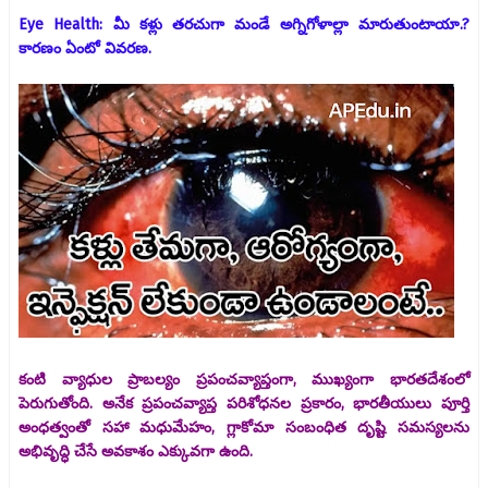
Eye Health: మీ కళ్లు తరచుగా మండే అగ్నిగోళాల్లా మారుతుంటాయా.?
కారణం ఏంటో వివరణ.
కంటి వ్యాధుల ప్రాబల్యం ప్రపంచవ్యాప్తంగా, ముఖ్యంగా భారతదేశంలో
పెరుగుతోంది. అనేక ప్రపంచవ్యాప్త పరిశోధనల ప్రకారం, భారతీయులు పూర్తి
అంధత్వంతో సహా మధుమేహం, గ్లాకోమా సంబంధిత దృష్టి సమస్యలను
అభివృద్ధి చేసే అవకాశం ఎక్కువగా ఉంది.