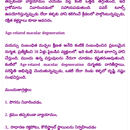
తప్పకుండా వ్యాయామం చేయడం వల్ల కంటి ఒత్తిడి తగ్గుతుంది, ఇది
గ్లాకోమాను నివారించడంలో సహాయపడుతుంది. పవర్ టూల్స్
ఉపయోగిస్తున్నప్పుడు లేదా కళ్ళకు హాని కలిగించే క్రీడలలో పాల్గొంటున్నప్పుడు,
రక్షిత కళ్లద్దాలు కూడా అవసరం.
Age-related macular degeneration
వయస్సు సంబంధిత మచ్చల క్షీణత అనేది కంటికి సంబంధించిన ప్రబలమైన
రుగ్మత, ప్రత్యేకించి 50 ఏళ్లు పైబడిన వ్యక్తులలో. ఇది కంటి వెనుక భాగాన్ని హాని
చేస్తుంది, ముందు ఉన్న వస్తువులను నేరుగా చూడటం కష్టతరంఅవుతుంది.
కంటిలో Age-related macular degeneration రుగ్మతకు దారితీస్తాయి.
పరిస్థితి అభివృద్ధి చెందుతున్నప్పుడు, ఒకటి లేదా రెండు కళ్ళలో దృష్టి నష్టం
సంభవిస్తుంది.
ముందుజాగ్రత్తలు
1. పొగను నివారించడం,
2. క్రమం తప్పకుండా వ్యాయామం,
3,. సాధారణ రక్తపోటు, కొలెస్ట్రాల్ స్థాయిలను నిర్వహించడం