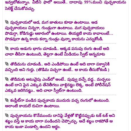
ఇవ్వబోతున్నాం. వీటిని ఫాలో అయితే.. దాదాపు 99%మంచి పుచ్చకాయను
సెలెక్ట్ చేసుకోవచ్చు.
పుచ్చకాయలో ఆడ, మగ జాతులు కూడా ఉంటాయి. ఆడ
పుచ్చకాయలు చిన్నగా, గుండ్రంగా ఉంటాయి. మగ పుచ్చకాయలు
పొడుగ్గా, కోడిగుడ్డు ఆకారంలో ఉంటాయి. తియ్యటి కాయ కావాలంటే…
పొడవుగా ఉన్న కాయ కన్నా గుండ్రం వున్నా కాయను ఎన్నుకోండి.
కాయ అడుగు భాగం చూడండి.. అక్కడ పసుపు రంగు ఉంటే అది
చాలా తీపిగా ఉంటుంది, తెల్లగా ఉంటే మీడియం స్వీట్ అన్నమాట
తొడిమను చూడండి.. అది ఎండిపోయి ఉంటే అది బాగా పక్వానికి
వచ్చింది అని గుర్తు. (తొడిమ పచ్చగా ఉంటే.. ఆ కాయ తీసుకోకండి )
తొడిమకు అటువైపు ఎండ్‌లో అంటే.. పువ్వు వచ్చే వద్ద.. మచ్చలు
ఉంటే దాని పైన ఎక్కువ తేనెతీగలు వాళ్లినట్టు లెక్క. అంటే పోలీనేషన్
ఎక్కువ జరిగినట్టు.. అది చాలా స్వీట్‌గా ఉంటుంది.
కంప్లీట్‌గా పండిన పుచ్చకాయ ముదురు పచ్చ రంగులో ఉంటుంది.
అలాంటి కాయలే రుచిగా ఉంటాయి.
పుచ్చకాయను కొనేముందు దానిపై వేళ్లతో కొట్టినప్పుడు టక్ టక్ అని
శబ్దం వస్తే ఆ కాయ బాగా పండిందని చెప్పొచ్చు. అదే శబ్దం రాకపోతే ఆ
కాయ ఇంకా పండాల్సి ఉందని అర్థం.