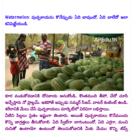
Watermelon: పుచ్చకాయను కొనేప్పుడు ఏది బావుందో, ఏది బాలేదో ఇలా
కనిపెట్టేయండి.
కూర వండుకోవడానికి దోసకాయ అనుకోండి.. కొంతమంది తీపో, చేదో చూసి
ఇచ్చేస్తారు నో ప్రాబ్లమ్. ఇకపోతే ఇప్పుడు సమ్మర్ సీజన్. వాటర్ కంటెంట్ ఉండి..
శరీరానికి మేలు చేసే పుచ్చకాయలు మార్కెట్‌లో విరివిగా లభిస్తాయి.
వీటిని పిల్లలు సైతం ఇష్టంగా తింటారు. అయితే పుచ్చకాయలు కొనేముందు
కొన్ని జాగ్రత్తలు తీసుకోవాలి. ఏది స్వీట్‌గా బాగుంటుందో, ఏది ఎర్రగా, మంచి
రుచితో ఉంటాయో ఉంటుందో తెలుసుకోడానికి మీకు మేము కొన్ని టిప్స్