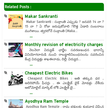
Related Posts :
Makar Sankranti
Makar Sankranti : సంక్రాంతి ఎప్పుడు ? జనవరి 14 నా ?
15 నా ? ఏ రోజు జరుపుకోవాలి ?కొత్త ఏడాది సంబరాలు
ముగిశాయి. త్వరలోనే సంక్రాంతి (Maka…
...
Monthly revision of electricity charges
నెలనెలా విద్యుత్ ఛార్జీల సవరణఇంధన భారాన్నీ
వినియోగదారుడి నుంచి రాబట్టాలినిబంధనలను సవరించిన
కేంద్ర విద్యుత్తు శాఖఈనాడు, దిల్లీ: విద్యుద…
...
Cheapest Electric Bikes
Cheapest Electric Bikes : అతి తక్కువ ధర ..
అదిరిపోయే ఫీచర్లు .. ఈ ఎలక్ట్రిక్ బైక్ మోడళ్లు .దేశీయ
ఆటోమోబైల్ మార్కెట్ లోకి ఎలక్ట్రిక్ బై…
...
Ayodhya Ram Temple
Ayodhya Ram Temple : రామ భక్తులకు శుభవార్త చెప్పిన