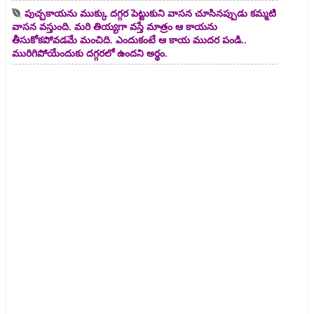
పుచ్చకాయను ముక్కు దగ్గర పెట్టుకుని వాసన చూసినప్పుడు కమ్మటి
వాసన వస్తుంది. మరి తియ్యగా వస్తే మాత్రం ఆ కాయను
తీసుకోకపోవడమే మంచిది. ఎందుకంటే ఆ కాయ ముదర పండి..
మురిగిపోయేందుకు దగ్గరలో ఉందని అర్థం.