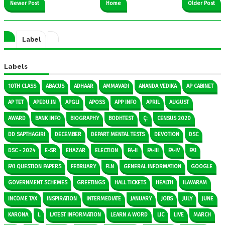
Newer Post
Home
Older Post
Label
Labels
10TH CLASS
ABACUS
ADHAAR
AMMAVADI
ANANDA VEDIKA
AP CABINET
AP TET
APEDU.IN
APGLI
APOSS
APP INFO
APRIL
AUGUST
AWARD
BANK INFO
BIOGRAPHY
BODHTEST
Ç:
CENSUS 2020
DD SAPTHAGIRI
DECEMBER
DEPART MENTAL TESTS
DEVOTION
DSC
DSC - 2024
E-SR
EHAZAR
ELECTION
FA-II
FA-III
FA-IV
FA1
FA1 QUESTION PAPERS
FEBRUARY
FLN
GENERAL INFORMATION
GOOGLE
GOVERNMENT SCHEMES
GREETINGS
HALL TICKETS
HEALTH
ILAVARAM
INCOME TAX
INSPIRATION
INTERMEDIATE
JANUARY
JOBS
JULY
JUNE
KARONA
L
LATEST INFORMATION
LEARN A WORD
LIC
LIVE
MARCH