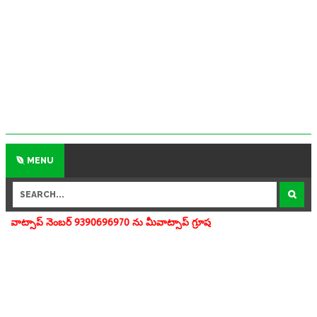
MENU
 9390696970 ను మీవాట్సాప్ గ్రూపులో add చేయగలరు www.apedu.in.