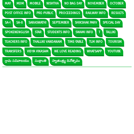
MAY
MDM
MOBILE
NISHTHA
NO BAG DAY
NOVEMBER
OCTOBER
POST OFFICE INFO
PRE-PUBLIC
PROCEEDINGS
RAILWAY INFO
RESULTS
SA-I
SA-II
SARASWATHI
SEPTEMBER
SHIKSHAK PARV
SPECIAL DAY
SPOKENENGLISH
STAR
STUDENTS INFO
SWAMI INFO
T
TALLIKI
TEACHERS INFO
THALLIKI VANDANAM
TIME-TABLE
TLM INFO
TOURISM
TRANSFERS
VIDYA VIKASAM
WE LOVE READING
WHATSAPP
YOUTUBE
గ్రామ సచివాలయం
సంక్రాంతి
స్వాతంత్ర్య దినోత్సవం