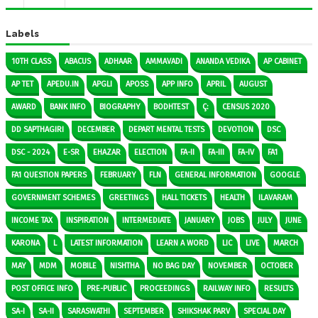
Labels
10TH CLASS
ABACUS
ADHAAR
AMMAVADI
ANANDA VEDIKA
AP CABINET
AP TET
APEDU.IN
APGLI
APOSS
APP INFO
APRIL
AUGUST
AWARD
BANK INFO
BIOGRAPHY
BODHTEST
Ç:
CENSUS 2020
DD SAPTHAGIRI
DECEMBER
DEPART MENTAL TESTS
DEVOTION
DSC
DSC - 2024
E-SR
EHAZAR
ELECTION
FA-II
FA-III
FA-IV
FA1
FA1 QUESTION PAPERS
FEBRUARY
FLN
GENERAL INFORMATION
GOOGLE
GOVERNMENT SCHEMES
GREETINGS
HALL TICKETS
HEALTH
ILAVARAM
INCOME TAX
INSPIRATION
INTERMEDIATE
JANUARY
JOBS
JULY
JUNE
KARONA
L
LATEST INFORMATION
LEARN A WORD
LIC
LIVE
MARCH
MAY
MDM
MOBILE
NISHTHA
NO BAG DAY
NOVEMBER
OCTOBER
POST OFFICE INFO
PRE-PUBLIC
PROCEEDINGS
RAILWAY INFO
RESULTS
SA-I
SA-II
SARASWATHI
SEPTEMBER
SHIKSHAK PARV
SPECIAL DAY