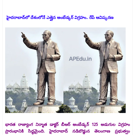
హైదరాబాద్​లో దేశంలోనే ఎత్తైన అంబేడ్కర్‌ విగ్రహం.. రేపే ఆవిష్కరణ
భారత రాజ్యాంగ నిర్మాత డాక్టర్‌ బీఆర్‌ అంబేడ్కర్‌ 125 అడుగుల విగ్రహం
ప్రారంభానికి సిద్ధమైంది. హైదరాబాద్ నడిబొడ్డున తెలంగాణ ప్రభుత్వం