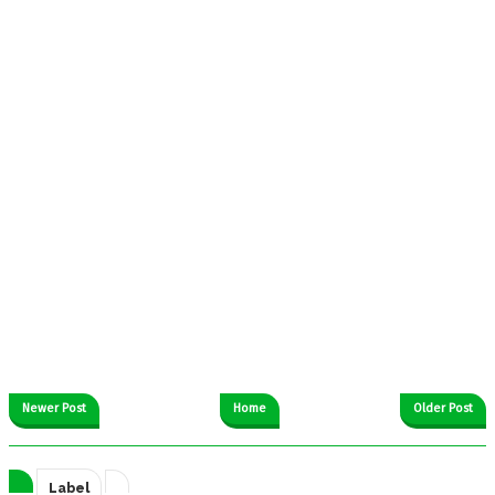
Newer Post
Home
Older Post
Label