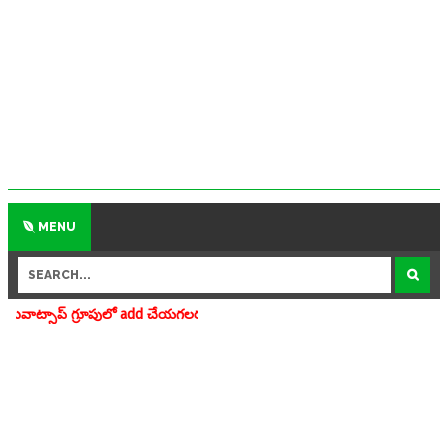
MENU
ూపులో add చేయగలరు www.apedu.in.