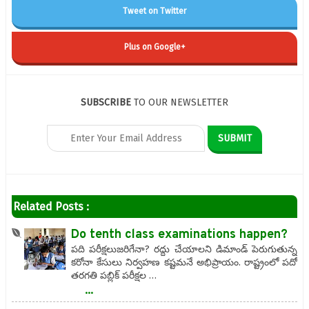
Tweet on Twitter
Plus on Google+
SUBSCRIBE
TO OUR NEWSLETTER
Related Posts :
Do tenth class examinations happen?
పది పరీక్షలుజరిగేనా? రద్దు చేయాలని డిమాండ్‌ పెరుగుతున్న
కరోనా కేసులు నిర్వహణ కష్టమనే అభిప్రాయం. రాష్ట్రంలో పదో
తరగతి పబ్లిక్‌ పరీక్షల …
...