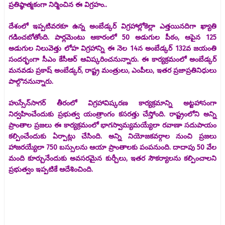
ప్రతిష్ఠాత్మకంగా నిర్మించిన ఈ విగ్రహం..
దేశంలో ఇప్పటివరకూ ఉన్న అంబేడ్కర్‌ విగ్రహాల్లోకెల్లా ఎత్తయినదిగా ఖ్యాతి
గడించబోతోంది. పార్లమెంటు ఆకారంలో 50 అడుగుల పీఠం, ఆపైన 125
అడుగుల నిలువెత్తు లోహ విగ్రహాన్ని ఈ నెల 14న అంబేడ్కర్‌ 132వ జయంతి
సందర్భంగా సీఎం కేసీఆర్‌ ఆవిష్కరించనున్నారు. ఈ కార్యక్రమంలో అంబేడ్కర్‌
మనవడు ప్రకాష్‌ అంబేడ్కర్‌, రాష్ట్ర మంత్రులు, ఎంపీలు, ఇతర ప్రజాప్రతినిధులు
పాల్గొననున్నారు.
హుస్సేన్‌సాగర్‌ తీరంలో విగ్రహావిష్కరణ కార్యక్రమాన్ని అట్టహాసంగా
నిర్వహించేందుకు ప్రభుత్వ యంత్రాంగం కసరత్తు చేస్తోంది. రాష్ట్రంలోని అన్ని
ప్రాంతాల ప్రజలు ఈ కార్యక్రమంలో భాగస్వామ్యమయ్యేలా రవాణా సదుపాయం
కల్పించేందుకు ఏర్పాట్లు చేసింది. అన్ని నియోజకవర్గాల నుంచి ప్రజలు
హాజరయ్యేలా 750 బస్సులను ఆయా ప్రాంతాలకు పంపనుంది. దాదాపు 50 వేల
మంది కూర్చునేందుకు అవసరమైన కుర్చీలు, ఇతర సౌకర్యాలను కల్పించాలని
ప్రభుత్వం ఇప్పటికే ఆదేశించింది.