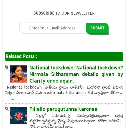
SUBSCRIBE
TO OUR NEWSLETTER
Related Posts :
National lockdown: National lockdown?
Nirmala Sitharaman details given by
Clarity once again.
National lockdown: జాతీయ స్థాయి లాక్‌డౌన్? మరోసారి క్లారిటీ ఇచ్చిన
నిర్మలా సీతారామన్ వివరాలు.Nirmala Sitharaman: దేశ వ్యాప్తంగా కరోనా …
...
Pillallo perugutunna karonaa
పిల్లల్లో పెరుగుతున్న ముప్పుతల్లిదండ్రులూ అశ్రద్ధ
వద్దుహెచ్చరిస్తున్న వైద్య నిపుణులుపిల్లలకు కరోనా సోకదనీ...
సోకినా వారికేమీ కాదనే భావ…