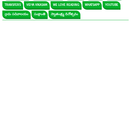
TRANSFERS
VIDYA VIKASAM
WE LOVE READING
WHATSAPP
YOUTUBE
గ్రామ సచివాలయం
సంక్రాంతి
స్వాతంత్ర్య దినోత్సవం