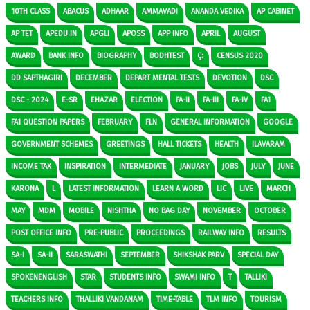
10TH CLASS
ABACUS
ADHAAR
AMMAVADI
ANANDA VEDIKA
AP CABINET
AP TET
APEDU.IN
APGLI
APOSS
APP INFO
APRIL
AUGUST
AWARD
BANK INFO
BIOGRAPHY
BODHTEST
Ç:
CENSUS 2020
DD SAPTHAGIRI
DECEMBER
DEPART MENTAL TESTS
DEVOTION
DSC
DSC - 2024
E-SR
EHAZAR
ELECTION
FA-II
FA-III
FA-IV
FA1
FA1 QUESTION PAPERS
FEBRUARY
FLN
GENERAL INFORMATION
GOOGLE
GOVERNMENT SCHEMES
GREETINGS
HALL TICKETS
HEALTH
ILAVARAM
INCOME TAX
INSPIRATION
INTERMEDIATE
JANUARY
JOBS
JULY
JUNE
KARONA
L
LATEST INFORMATION
LEARN A WORD
LIC
LIVE
MARCH
MAY
MDM
MOBILE
NISHTHA
NO BAG DAY
NOVEMBER
OCTOBER
POST OFFICE INFO
PRE-PUBLIC
PROCEEDINGS
RAILWAY INFO
RESULTS
SA-I
SA-II
SARASWATHI
SEPTEMBER
SHIKSHAK PARV
SPECIAL DAY
SPOKENENGLISH
STAR
STUDENTS INFO
SWAMI INFO
T
TALLIKI
TEACHERS INFO
THALLIKI VANDANAM
TIME-TABLE
TLM INFO
TOURISM