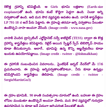
రికొత్త గ్రహాన్ని కనిపెట్టింది. ఆ Girls భూమి లక్షణాల (Earth-size
exoplanet)తో ఉంది. భూమి కంటే కొద్దిగా పెద్దగా ఉంది. నిండా అగ్ని
పర్వతాలతో ఉంది. అది మన సౌర వ్యవస్థకు అవతల ఉంది. దానికి శాస్త్రవేత్తలు
LP 791-18 d అనే పేరు పెట్టారు. ఈ గ్రహంపై తరచూ అగ్ని పర్వతాలు పేలుతూ
ఉండొచ్చని నాసా అంచనా వేసింది. (Image credit - www.nasa.gov)
నాసాకి చెందిన ట్రాన్సిటింగ్ ఎగ్జోప్లానెట్ సర్వే శాటిలైట్ (TESS) ద్వారా ఈ కొత్త
గ్రహాన్ని శాస్త్రవేత్తలు కనిపెట్టారు. రిటైర్ అయిన స్పిట్జర్ స్పేస్ టెలిస్కోప్ సాయం
కూడా తీసుకున్నారు. అలాగే.. భూమిపై ఉన్న కొన్ని అబ్జర్వేటరీలు కూడా
ఇందుకు ఉపయోగపడ్డాయి. (Image credit - twitter - @iishmalkhan)
ఈ గ్రహానికి సంబంధించిన వివరాలను.. సైంటిఫిక్ జర్నల్ నేచర్‌లో మే 17న
ప్రచురించారు. ఈ గ్రహంపై అగ్నిపర్వతాలతోపాటూ.. నీరు కూడా ఉన్నట్లు
కనిపిస్తోందని శాస్త్రవేత్తలు తెలిపారు. (Image credit - twitter -
SergioMartinGu3)
ఈ గ్రహం భూమికి.. 90 కాంతి సంవత్సరాల దూరంలో ఉంది. బహుశా ఈ గ్రహం
లోపల మండుతూ ఉండొచ్చనే అంచనా వేశారు. మన సౌర వ్యవస్థలో గురుగ్రహ
ఉపగ్రహమైన Io కూడా ఇదే విధంగా అగ్నిపర్వత పేలుళ్లతో ఉంది.