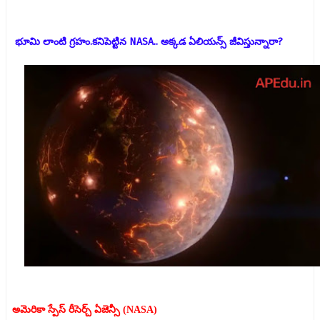
భూమి లాంటి గ్రహం.కనిపెట్టిన NASA.. అక్కడ ఏలియన్స్ జీవిస్తున్నారా?
అమెరికా స్పేస్ రీసెర్చ్ ఏజెన్సీ (NASA)