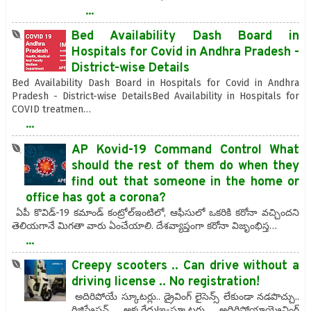
...
Bed Availability Dash Board in
Hospitals for Covid in Andhra Pradesh -
District-wise Details
Bed Availability Dash Board in Hospitals for Covid in Andhra
Pradesh - District-wise DetailsBed Availability in Hospitals for
COVID treatmen…
...
AP Kovid-19 Command Control What
should the rest of them do when they
find out that someone in the home or
office has got a corona?
ఏపీ కొవిడ్-19 కమాండ్ కంట్రోల్ఇంటిలో, ఆఫీసులో ఒకరికి కరోనా వచ్చిందని
తెలియగానే మిగతా వారు ఏంచేయాలి. దేశవ్యాప్తంగా కరోనా విజృంభిస్త…
...
Creepy scooters .. Can drive without a
driving license .. No registration!
అదిరిపోయే స్కూటర్లు.. డ్రైవింగ్ లైసెన్స్ లేకుండా నడపొచ్చు..
రిజిస్ట్రేషన్‌ అక్కర్లేదు!ఇ-స్కూటర్లు అదిరిపోయాయ్డ్రైవింగ్