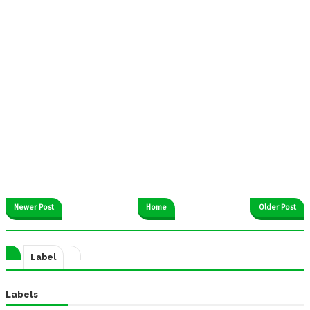
Newer Post
Home
Older Post
Label
Labels