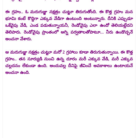
ఈ గ్రహం.. ఓ మరుగుజ్జు నక్షత్రం చుట్టూ తిరుగుతోంది. ఈ కొత్త గ్రహం మన
భూమి కంటే కొద్దిగా ఎక్కువ వేడిగా ఉంటుంది అంటున్నారు. దీనికి ఎప్పుడూ
ఒకేవైపు వేడి, ఎండ పడుతున్నాయనీ, రెండోవైపు ఎలా ఉందో తెలియట్లేదని
తెలిపారు. రెండోవైపు ప్రాంతంలో అగ్ని పర్వతాలతోపాటూ... నీరు ఉండొచ్చనే
అంచనా వేశారు.
ఆ మరుగుజ్జు నక్షత్రం చుట్టూ మరో 2 గ్రహాలు కూడా తిరుగుతున్నాయి. ఈ కొత్త
గ్రహం.. తన సూర్యుడి నుంచి ఉన్న దూరం మరీ ఎక్కువ వేడి, మరీ ఎక్కువ
చల్లదనం లేకుండా ఉంది. అందువల్ల దీనిపై జీవించే అవకాశాలు ఉంటాయనే
అంచనా ఉంది.