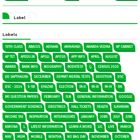
Label
Labels
10TH CLASS
ABACUS
ADHAAR
AMMAVADI
ANANDA VEDIKA
AP CABINET
AP TET
APEDU.IN
APGLI
APOSS
APP INFO
APRIL
AUGUST
AWARD
BANK INFO
BIOGRAPHY
BODHTEST
Ç:
CENSUS 2020
DD SAPTHAGIRI
DECEMBER
DEPART MENTAL TESTS
DEVOTION
DSC
DSC - 2024
E-SR
EHAZAR
ELECTION
FA-II
FA-III
FA-IV
FA1
FA1 QUESTION PAPERS
FEBRUARY
FLN
GENERAL INFORMATION
GOOGLE
GOVERNMENT SCHEMES
GREETINGS
HALL TICKETS
HEALTH
ILAVARAM
INCOME TAX
INSPIRATION
INTERMEDIATE
JANUARY
JOBS
JULY
JUNE
KARONA
L
LATEST INFORMATION
LEARN A WORD
LIC
LIVE
MARCH
MAY
MDM
MOBILE
NISHTHA
NO BAG DAY
NOVEMBER
OCTOBER