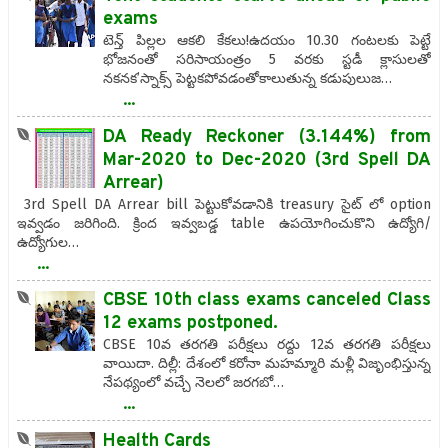
exams
టెన్త్‌ పిల్లల ఆకలి కేకలు!ఉదయం 10.30 గంటలకు పెట్టే
భోజనంతో సరిసాయంత్రం 5 వరకు స్టడీ క్లాసులతో
నకనక’స్నాక్స్‌ పెట్టకపోవడంతోకాలుతున్న కడుపులుజ…
...
DA Ready Reckoner (3.144%) from
Mar-2020 to Dec-2020 (3rd Spell DA
Arrear)
3rd Spell DA Arrear bill పెట్టుకోవడానికి treasury సైట్ లో option
ఇవ్వడం జరిగింది. క్రింద ఇవ్వబడ్డ table ఉపయోగించుకొని ఉద్యోగి/
ఉద్యోగుల…
...
CBSE 10th class exams canceled Class
12 exams postponed.
CBSE 10వ తరగతి పరీక్షలు రద్దు 12వ తరగతి పరీక్షలు
వాయిదా. దిల్లీ: దేశంలో కరోనా మహమ్మారి మళ్లీ విజృంభిస్తున్న
నేపథ్యంలో వచ్చే నెలలో జరగబో…
...
Health Cards