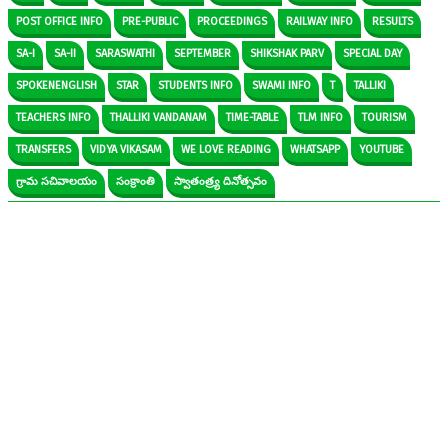
POST OFFICE INFO
PRE-PUBLIC
PROCEEDINGS
RAILWAY INFO
RESULTS
SA-I
SA-II
SARASWATHI
SEPTEMBER
SHIKSHAK PARV
SPECIAL DAY
SPOKENENGLISH
STAR
STUDENTS INFO
SWAMI INFO
T
TALLIKI
TEACHERS INFO
THALLIKI VANDANAM
TIME-TABLE
TLM INFO
TOURISM
TRANSFERS
VIDYA VIKASAM
WE LOVE READING
WHATSAPP
YOUTUBE
గ్రామ సచివాలయం
సంక్రాంతి
స్వాతంత్ర్య దినోత్సవం