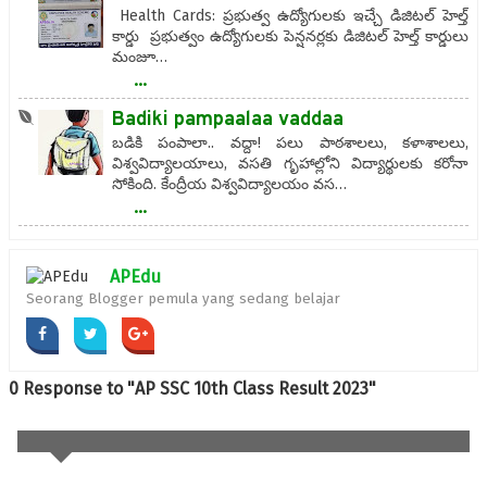
Health Cards: ప్రభుత్వ ఉద్యోగులకు ఇచ్చే డిజిటల్ హెల్త్
కార్డు ప్రభుత్వం ఉద్యోగులకు పెన్షనర్లకు డిజిటల్ హెల్త్ కార్డులు
మంజూ…
...
Badiki pampaalaa vaddaa
బడికి పంపాలా.. వద్దా! పలు పాఠశాలలు, కళాశాలలు,
విశ్వవిద్యాలయాలు, వసతి గృహాల్లోని విద్యార్థులకు కరోనా
సోకింది. కేంద్రీయ విశ్వవిద్యాలయం వస…
...
APEdu
Seorang Blogger pemula yang sedang belajar
0 Response to "AP SSC 10th Class Result 2023"