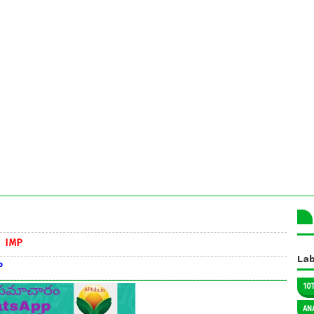
Lab
10
AN