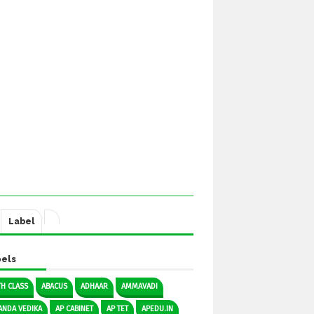
Label
els
TH CLASS
ABACUS
ADHAAR
AMMAVADI
ANDA VEDIKA
AP CABINET
AP TET
APEDU.IN