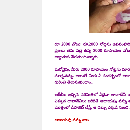
రూ 2000 నోటు: రూ.2000 నోట్లను ఉపసంహరించు
ప్రజలు తమ వద్ద ఉన్న 2000 రూపాయల నోటును 
బ్యాంకుకు చేరుకుంటున్నారు.
మరోవైపు, మీరు 2000 రూపాయల నోట్లను మార్చు
మార్చవచ్చు. అయితే మీరు ఏ సందర్భంలో ఆదా
గురించి తెలుసుకుందాం..
ఆర్‌బీఐ ఇచ్చిన పరిమితిలో ఏదైనా లావాదేవీ
ఎక్కువ లావాదేవీలు జరిగితే ఆదాయపు పన్ను శా
మొత్తంలో డిపాజిట్ చేస్తే, ఆ డబ్బు ఎక్కడి నుంచ
ఆదాయపు పన్ను శాఖ