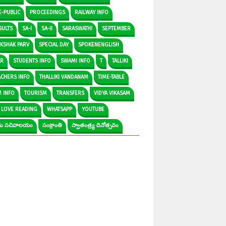
E-PUBLIC
PROCEEDINGS
RAILWAY INFO
SULTS
SA-I
SA-II
SARASWATHI
SEPTEMBER
IKSHAK PARV
SPECIAL DAY
SPOKENENGLISH
AR
STUDENTS INFO
SWAMI INFO
T
TALLIKI
ACHERS INFO
THALLIKI VANDANAM
TIME-TABLE
M INFO
TOURISM
TRANSFERS
VIDYA VIKASAM
 LOVE READING
WHATSAPP
YOUTUBE
రామ సచివాలయం
సంక్రాంతి
స్వాతంత్ర్య దినోత్సవం