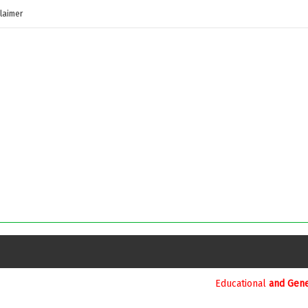
laimer
Educational
and General Updates కోసం నా వాట్సాప్ 