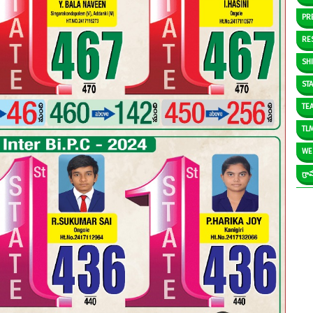
PR
RE
SH
ST
TE
TL
WE
గ్