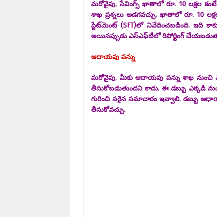
మరోవైపు, సేవింగ్స్ ఖాతాలో రూ. 10 లక్షల కం
శాఖ ప్రశ్నలు అడగవచ్చు. ఖాతాలో రూ. 10 లక్ష
స్టేట్‌మెంట్ (SFT)లో నివేదించబడింది. ఇది 
అయినప్పుడు ఎస్‌ఎఫ్‌టీలో రిపోర్టింగ్ చేయబడుత
ఆదాయపు పన్ను
మరోవైపు, మీకు ఆదాయపు పన్ను శాఖ నుంచి నో
తీసుకోబడుతుందని కాదు. ఈ డబ్బు ఎక్కడి ను
గురించి సరైన సమాచారం ఇవ్వాలి. డబ్బు ఆధార
తీసుకోవచ్చు.