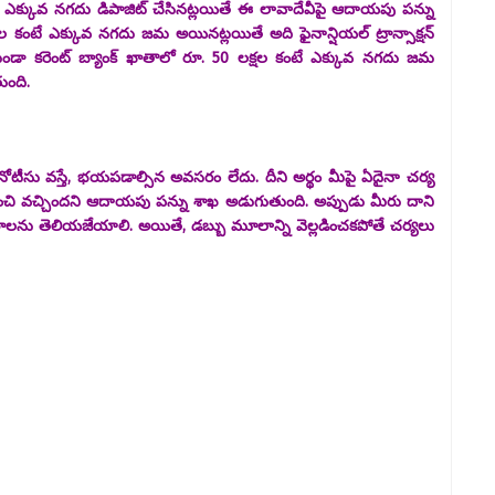
టే ఎక్కువ నగదు డిపాజిట్ చేసినట్లయితే ఈ లావాదేవీపై ఆదాయపు పన్ను
ల కంటే ఎక్కువ నగదు జమ అయినట్లయితే అది ఫైనాన్షియల్ ట్రాన్సాక్షన్
కాకుండా కరెంట్ బ్యాంక్ ఖాతాలో రూ. 50 లక్షల కంటే ఎక్కువ నగదు జమ
ుంది.
టీసు వస్తే, భయపడాల్సిన అవసరం లేదు. దీని అర్థం మీపై ఏదైనా చర్య
ంచి వచ్చిందని ఆదాయపు పన్ను శాఖ అడుగుతుంది. అప్పుడు మీరు దాని
ాలను తెలియజేయాలి. అయితే, డబ్బు మూలాన్ని వెల్లడించకపోతే చర్యలు