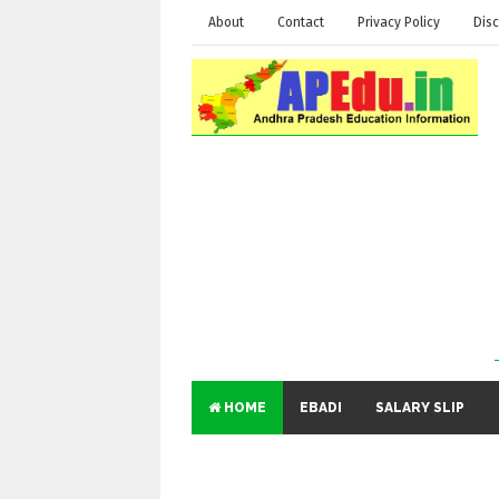
About
Contact
Privacy Policy
Disc
HOME
EBADI
SALARY SLIP