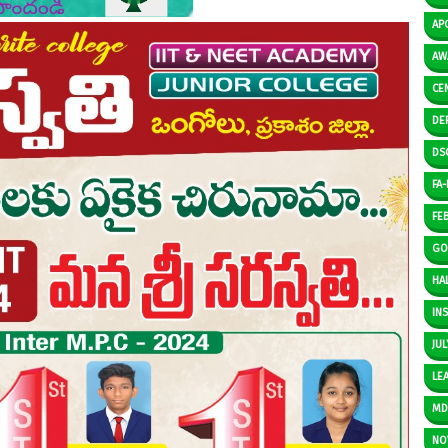
AP
AW
CE
DE
DS
FA-I
FE
GO
HAL
IN
JUL
LE
M
NO