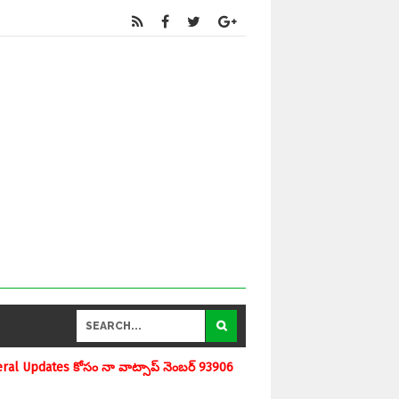
నెంబర్ 9390696970 ను మీవాట్సాప్ గ్రూపులో add చేయగలరు www.apedu.in.