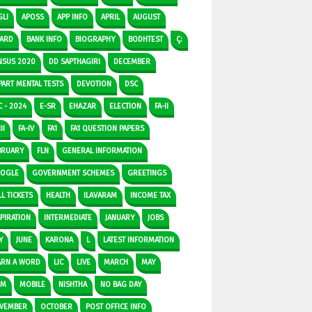
GLI
APOSS
APP INFO
APRIL
AUGUST
ARD
BANK INFO
BIOGRAPHY
BODHTEST
Ç:
NSUS 2020
DD SAPTHAGIRI
DECEMBER
PART MENTAL TESTS
DEVOTION
DSC
C - 2024
E-SR
EHAZAR
ELECTION
FA-II
II
FA-IV
FA1
FA1 QUESTION PAPERS
BRUARY
FLN
GENERAL INFORMATION
OGLE
GOVERNMENT SCHEMES
GREETINGS
L TICKETS
HEALTH
ILAVARAM
INCOME TAX
SPIRATION
INTERMEDIATE
JANUARY
JOBS
Y
JUNE
KARONA
L
LATEST INFORMATION
ARN A WORD
LIC
LIVE
MARCH
MAY
DM
MOBILE
NISHTHA
NO BAG DAY
VEMBER
OCTOBER
POST OFFICE INFO