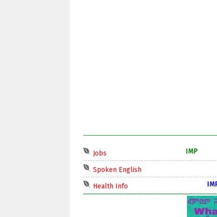
IMP
Jobs
IMP
Spoken English
IMP
Health Info