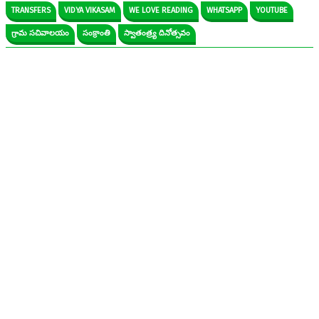
TRANSFERS
VIDYA VIKASAM
WE LOVE READING
WHATSAPP
YOUTUBE
గ్రామ సచివాలయం
సంక్రాంతి
స్వాతంత్ర్య దినోత్సవం