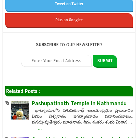
Tweet on Twitter
Plus on Google+
SUBSCRIBE
TO OUR NEWSLETTER
Related Posts :
Pashupatinath Temple in Kathmandu
ఖాట్మాండులోని పశుపతినాథ్ ఆలయంప్రభుం ప్రాణనాథం
విభుం విశ్వనాథం జగన్నాథనాథం సదానందభాజం..
భవద్భువ్యతేశ్వరం భూతనాథం శివం శంకరం శంభు మీశాన …
...