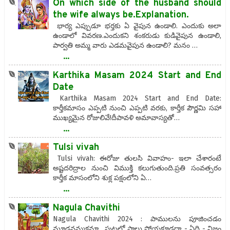
On which side of the husband should
the wife always be.Explanation.
భార్య ఎప్పుడూ భర్తకు ఏ వైపున ఉండాలి. ఎందుకు అలా
ఉండాలో వివరణ.ఎందుకని శంకరుడు కుడివైపున ఉండాలి,
పార్వతి అమ్మ వారు ఎడమవైపున ఉండాలి? మనం …
...
Karthika Masam 2024 Start and End
Date
Karthika Masam 2024 Start and End Date:
కార్తీకమాసం ఎప్పటి నుంచి ఎప్పటి వరకు, కార్తీక పౌర్ణమి సహా
ముఖ్యమైన రోజులివే!దీపావళి అమావాస్యతో…
...
Tulsi vivah
Tulsi vivah: ఈరోజు తులసి వివాహం- ఇలా చేశారంటే
అష్టదరిద్రాల నుంచి విముక్తి కలుగుతుంది.ప్రతి సంవత్సరం
కార్తీక మాసంలోని శుక్ల పక్షంలోని ఏ…
...
Nagula Chavithi
Nagula Chavithi 2024 : పాములను పూజించడం
మూఢనమ్మకమా , పుట్టలో పాలు పోయకూడదా - ఏది - నిజం