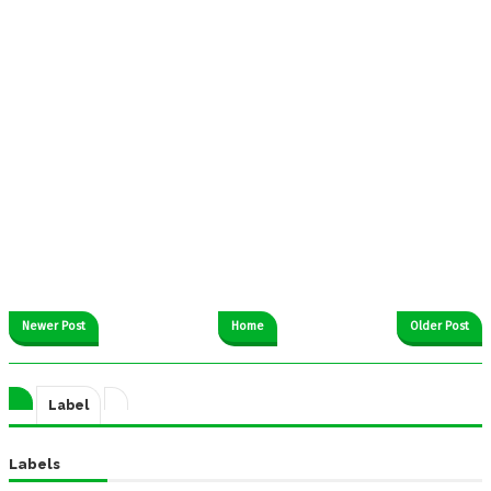
Newer Post
Home
Older Post
Label
Labels