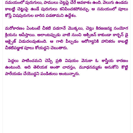
సమయంలో పురుగులు, పాములు చెట్లపై చేరే అవకాశం ఉంది. వెలుగు ఉండదు
కాబట్టి చెట్టుపై ఉండే పురుగులు కనిపించకపోవచ్చు. ఆ సమయంలో పూలు
కోస్తే విషపురుగుల బారిన పడతామని ఉద్దేశం.
మరోకారణం ఏంటంటే చీకటి పడగానే మొక్కలు, చెట్లు కిరణజన్య సంయోగ
క్రియను ఆపేస్తాయి. అలాంటప్పుడు వాటి నుంచి ఆక్సిజన్ కాకుండా కార్బన్ డై
ఆక్సైజ్ విడుదలవుతుంది. ఆ గాలి పీల్చడం ఆరోగ్యానికి హానికరం కాబట్టి
చీకటిపడ్డాక పూలు కోయద్దని చెబుతారు.
పెద్దలు పాటించమని చెప్పే ప్రతి విషయం వెనుకా ఓ శాస్త్రీయ కారణం
ఉంటుంది. అది తెలియక అంతా చాదస్తం, మూఢనమ్మకం అనుకోని కొట్టి
పారేయడం చేయొద్దని పండితులు అంటున్నారు.