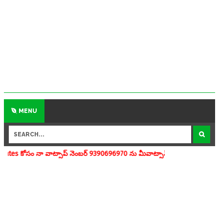
MENU
ాట్సాప్ నెంబర్ 9390696970 ను మీవాట్సాప్ గ్రూపులో add చేయగలరు www.ape