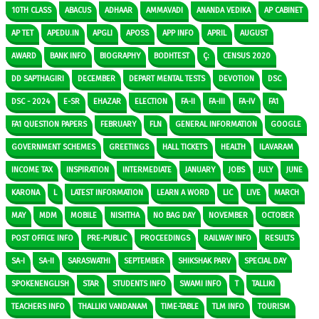
10TH CLASS
ABACUS
ADHAAR
AMMAVADI
ANANDA VEDIKA
AP CABINET
AP TET
APEDU.IN
APGLI
APOSS
APP INFO
APRIL
AUGUST
AWARD
BANK INFO
BIOGRAPHY
BODHTEST
Ç:
CENSUS 2020
DD SAPTHAGIRI
DECEMBER
DEPART MENTAL TESTS
DEVOTION
DSC
DSC - 2024
E-SR
EHAZAR
ELECTION
FA-II
FA-III
FA-IV
FA1
FA1 QUESTION PAPERS
FEBRUARY
FLN
GENERAL INFORMATION
GOOGLE
GOVERNMENT SCHEMES
GREETINGS
HALL TICKETS
HEALTH
ILAVARAM
INCOME TAX
INSPIRATION
INTERMEDIATE
JANUARY
JOBS
JULY
JUNE
KARONA
L
LATEST INFORMATION
LEARN A WORD
LIC
LIVE
MARCH
MAY
MDM
MOBILE
NISHTHA
NO BAG DAY
NOVEMBER
OCTOBER
POST OFFICE INFO
PRE-PUBLIC
PROCEEDINGS
RAILWAY INFO
RESULTS
SA-I
SA-II
SARASWATHI
SEPTEMBER
SHIKSHAK PARV
SPECIAL DAY
SPOKENENGLISH
STAR
STUDENTS INFO
SWAMI INFO
T
TALLIKI
TEACHERS INFO
THALLIKI VANDANAM
TIME-TABLE
TLM INFO
TOURISM