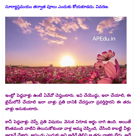
సూర్యాస్తమయం తర్వాత పూలు ఎందుకు కోయకూడదు. వివరణ.
ఇంట్లో పెద్దవాళ్లు ఉంటే ఏవేవో చెప్తుంటారు. ఇవి చేయొద్దు, ఇలా చేయాలి, ఈ
టైమ్‌లోనే చేయాలి ఇలా వాళ్లు ప్రతి దానికి చేదస్తంగా ప్రవర్తిస్తారని ఈ తరం
వాళ్లు అనుకుంటారు.
కానీ పెద్దవాళ్లు చెప్పే ప్రతి విషయం వెనుక నిగూడ అర్థం దాగి ఉంది. అయితే
కొంతమంది వాటిని తెలుసుకోకుండా వాళ్ల అమ్మ చెప్పింది, చేసింది కాబట్టి వీళ్లు
అలానే చేశారు, అప్పుడు ఎందుకు అని అడిగే తెలివి ఆ తరం వాళ్లకు లేదు. అదే