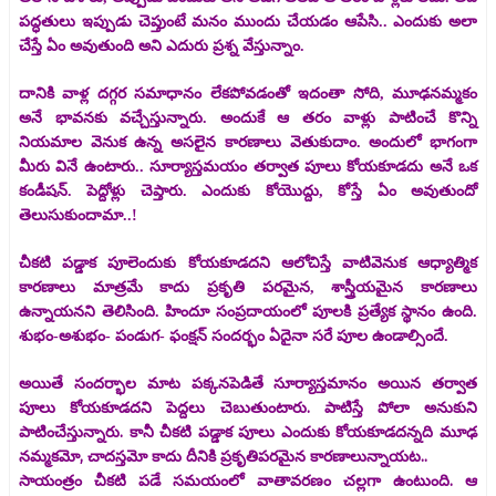
పద్ధతులు ఇప్పుడు చెప్తుంటే మనం ముందు చేయడం ఆపేసి.. ఎందుకు అలా
చేస్తే ఏం అవుతుంది అని ఎదురు ప్రశ్న వేస్తున్నాం.
దానికి వాళ్ల దగ్గర సమాధానం లేకపోవడంతో ఇదంతా సోది, మూఢనమ్మకం
అనే భావనకు వచ్చేస్తున్నారు. అందుకే ఆ తరం వాళ్లు పాటించే కొన్ని
నియమాల వెనుక ఉన్న అసలైన కారణాలు వెతుకుదాం. అందులో భాగంగా
మీరు వినే ఉంటారు.. సూర్యాస్తమయం తర్వాత పూలు కోయకూడదు అనే ఒక
కండీషన్‌. పెద్దోళ్లు చెప్తారు. ఎందుకు కోయొద్దు, కోస్తే ఏం అవుతుందో
తెలుసుకుందామా..!
చీకటి పడ్డాక పూలెందుకు కోయకూడదని ఆలోచిస్తే వాటివెనుక ఆధ్యాత్మిక
కారణాలు మాత్రమే కాదు ప్రకృతి పరమైన, శాస్త్రీయమైన కారణాలు
ఉన్నాయనని తెలిసింది. హిందూ సంప్రదాయంలో పూలకి ప్రత్యేక స్థానం ఉంది.
శుభం-అశుభం- పండుగ- ఫంక్షన్ సందర్భం ఏదైనా సరే పూల ఉండాల్సిందే.
అయితే సందర్భాల మాట పక్కనపెడితే సూర్యాస్తమానం అయిన తర్వాత
పూలు కోయకూడదని పెద్దలు చెబుతుంటారు. పాటిస్తే పోలా అనుకుని
పాటించేస్తున్నారు. కానీ చీకటి పడ్డాక పూలు ఎందుకు కోయకూడదన్నది మూఢ
నమ్మకమో, చాదస్తమో కాదు దీనికి ప్రకృతిపరమైన కారణాలున్నాయట..
సాయంత్రం చీకటి పడే సమయంలో వాతావరణం చల్లగా ఉంటుంది. ఆ