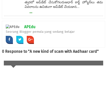
త్వరలో అప్‌డేట్ చేసుకోగలరుఆధార్ కార్డ్ హోల్డర్‌లు తమ
వివరాలను ఉచితంగా అప్‌డేట్ చేయడాన…
...
APEdu
Seorang Blogger pemula yang sedang belajar
0 Response to "A new kind of scam with Aadhaar card"