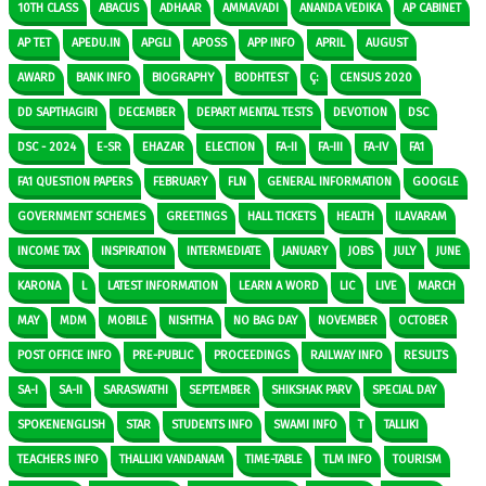
10TH CLASS
ABACUS
ADHAAR
AMMAVADI
ANANDA VEDIKA
AP CABINET
AP TET
APEDU.IN
APGLI
APOSS
APP INFO
APRIL
AUGUST
AWARD
BANK INFO
BIOGRAPHY
BODHTEST
Ç:
CENSUS 2020
DD SAPTHAGIRI
DECEMBER
DEPART MENTAL TESTS
DEVOTION
DSC
DSC - 2024
E-SR
EHAZAR
ELECTION
FA-II
FA-III
FA-IV
FA1
FA1 QUESTION PAPERS
FEBRUARY
FLN
GENERAL INFORMATION
GOOGLE
GOVERNMENT SCHEMES
GREETINGS
HALL TICKETS
HEALTH
ILAVARAM
INCOME TAX
INSPIRATION
INTERMEDIATE
JANUARY
JOBS
JULY
JUNE
KARONA
L
LATEST INFORMATION
LEARN A WORD
LIC
LIVE
MARCH
MAY
MDM
MOBILE
NISHTHA
NO BAG DAY
NOVEMBER
OCTOBER
POST OFFICE INFO
PRE-PUBLIC
PROCEEDINGS
RAILWAY INFO
RESULTS
SA-I
SA-II
SARASWATHI
SEPTEMBER
SHIKSHAK PARV
SPECIAL DAY
SPOKENENGLISH
STAR
STUDENTS INFO
SWAMI INFO
T
TALLIKI
TEACHERS INFO
THALLIKI VANDANAM
TIME-TABLE
TLM INFO
TOURISM