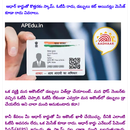
ఆధార్‌ కార్డుతో కొత్తరకం స్కామ్‌. ఓటీపీ రాదు, డబ్బులు కట్‌ అయినట్లు మెసేజ్‌
కూడా రాదు వివరాలు.
ఒక వ్యక్తి మన అకౌంట్‌లో డబ్బులు విత్‌డ్రా చేయాలంటే.. మన ఫోన్‌ నెంబర్‌కు
వచ్చిన ఓటీపీ చెప్పాలి. ఓటీపీ లేకుండా ఎవ్వరూ మన అకౌంట్‌లో డబ్బులు డ్రా
చేయలేరు అని చాలా మంది అనుకుంటారు కదా.!
కానీ కేవలం మీ ఆధార్‌ కార్డుతో మీ అకౌంట్‌ ఖాళీ చేయొచ్చు. దీనికి ఎలాంటి
ఓటీపీ అవసరం లేదు, ఒక మెసేజ్‌ కూడా రాదు. ఆధార్‌ కార్డు ఎనేబుల్‌ పేమెంట్‌
సిస్టమ్‌(AEPS) ఇప్పుడు ఈ స్కామ్‌ వల్ల చాలా మంది బలవుతున్నారు.