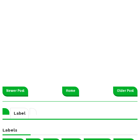
Newer Post
Home
Older Post
Label
Labels