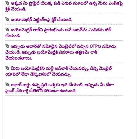
అక్కడ మీ ప్రొఫైల్ యొక్క కుడి ఎగువ మూలలో ఉన్న మెను ఎంపికపై
క్లిక్ చేయండి.
బయోమెట్రిక్ సెట్టింగ్‌లపై క్లిక్ చేయండి
బయోమెట్రిక్ లాక్‌ని ప్రారంభించు అనే బటన్‌ను ఎంపికను టిక్
చేయండి
ఇప్పుడు ఆధార్‌తో నమోదైన మొబైల్‌లో వచ్చిన OTPని నమోదు
చేయండి. ఇప్పుడు బయోమెట్రిక్ వివరాలు తక్షణమే లాక్
చేయబడతాయి.
మీరు బయోమెట్రిక్‌ని మళ్లీ అన్‌లాక్ చేయవచ్చు. దీన్ని మొబైల్
యాప్‌లో లేదా డెస్క్‌టాప్‌లో చేయవచ్చు.
ఆధార్‌ కార్డు ఉన్న ప్రతి ఒక్కరు ఇది చేయాలి. అప్పుడు మీ డేటా
సైబర్‌ నేరగాళ్ల చేతిలోకి పోకుండా ఉంటుంది.