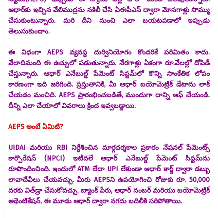
ఆధార్‌కు ఇచ్చిన వేలిముద్రను నకిలీ చేసి ఏఈపీఎస్ ద్వారా మోసగాళ్లు సొమ్ము
చేసుకుంటున్నారు. మరి దీని నుంచి ఎలా బయటపడాలో ఇప్పుడు
తెలుసుకుందాం.
ఈ విధంగా AEPS వ్యవస్థ దుర్వినియోగం కొందరికే పరిమితం కాదు.
వేలాదిమంది ఈ ఉచ్చులో పడుతున్నారు. నేరగాళ్లు ఏకంగా రూ.వేలల్లో దోపిడీ
చేస్తున్నారు. ఆధార్ ఎనేబుల్డ్ పేమెంట్ సిస్టమ్‌లో కొన్ని సాంకేతిక లోపం
కారణంగా ఇది జరిగింది. ప్రస్తుతానికి, మీ ఆధార్ బయోమెట్రిక్ డేటాను లాక్
చేయడం మంచిది. AEPS ప్రారంభించబడితే, ముందుగా దాన్ని ఆఫ్ చేయండి.
దీన్ని ఎలా చేయాలో వివరాలు క్రింద ఇవ్వబడ్డాయి.
AEPS అంటే ఏమిటి?
UIDAI మరియు RBI నిర్దేశించిన మార్గదర్శకాల ప్రకారం నేషనల్ పేమెంట్స్
కార్పొరేషన్ (NPCI) ఇటీవలే ఆధార్ ఎనేబుల్డ్ పేమెంట్ సిస్టమ్‌ను
రూపొందించింది. ఇందులో ATM లేదా UPI లేకుండా ఆధార్ కార్డ్ ద్వారా డబ్బు
లావాదేవీలు చేయవచ్చు. మీరు AEPSని ఉపయోగించి రోజుకు రూ. 50,000
వరకు విత్‌డ్రా చేసుకోవచ్చు. బ్యాంక్ పేరు, ఆధార్ నంబర్ మరియు బయోమెట్రిక్
అథెంటికేషన్, ఈ మూడు ఆధార్ ద్వారా నగదు బదిలీకి సరిపోతాయి.