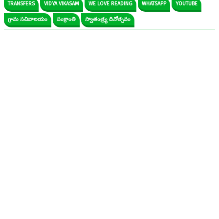
TRANSFERS
VIDYA VIKASAM
WE LOVE READING
WHATSAPP
YOUTUBE
గ్రామ సచివాలయం
సంక్రాంతి
స్వాతంత్ర్య దినోత్సవం