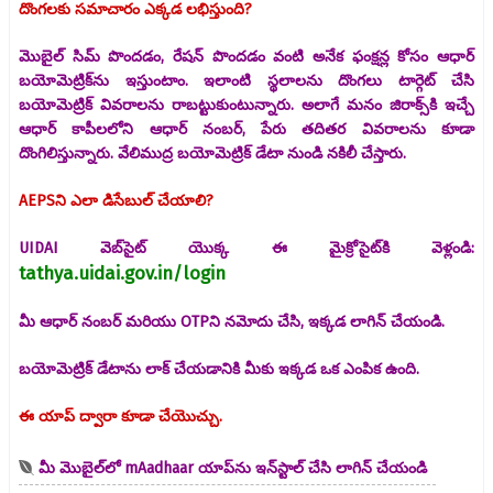
దొంగలకు సమాచారం ఎక్కడ లభిస్తుంది?
మొబైల్ సిమ్ పొందడం, రేషన్ పొందడం వంటి అనేక ఫంక్షన్ల కోసం ఆధార్
బయోమెట్రిక్‌ను ఇస్తుంటాం. ఇలాంటి స్థలాలను దొంగలు టార్గెట్ చేసి
బయోమెట్రిక్ వివరాలను రాబట్టుకుంటున్నారు. అలాగే మనం జిరాక్స్‌కి ఇచ్చే
ఆధార్ కాపీలలోని ఆధార్ నంబర్, పేరు తదితర వివరాలను కూడా
దొంగిలిస్తున్నారు. వేలిముద్ర బయోమెట్రిక్ డేటా నుండి నకిలీ చేస్తారు.
AEPSని ఎలా డిసేబుల్ చేయాలి?
UIDAI వెబ్‌సైట్ యొక్క ఈ మైక్రోసైట్‌కి వెళ్లండి:
tathya.uidai.gov.in/login
మీ ఆధార్ నంబర్ మరియు OTPని నమోదు చేసి, ఇక్కడ లాగిన్ చేయండి.
బయోమెట్రిక్ డేటాను లాక్ చేయడానికి మీకు ఇక్కడ ఒక ఎంపిక ఉంది.
ఈ యాప్‌ ద్వారా కూడా చేయొచ్చు.
మీ మొబైల్‌లో mAadhaar యాప్‌ను ఇన్‌స్టాల్ చేసి లాగిన్ చేయండి