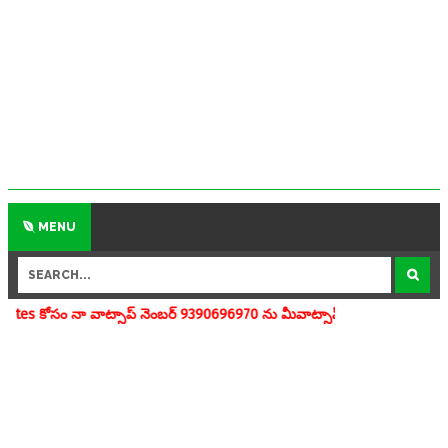
MENU
సాప్ నెంబర్ 9390696970 ను మీవాట్సాప్ గ్రూపులో add చేయగలరు www.apedu.