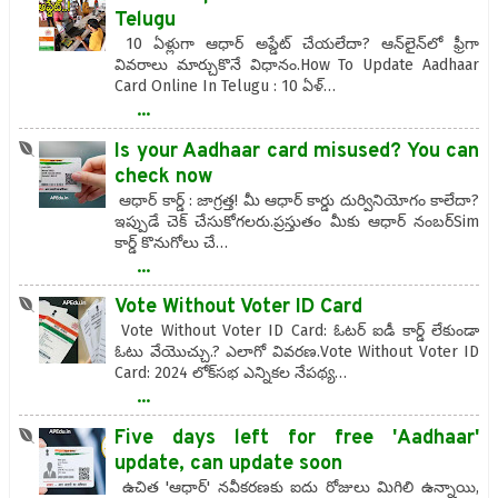
Telugu
10 ఏళ్లుగా ఆధార్​​ అప్డేట్​ చేయలేదా? ఆన్​లైన్​లో ఫ్రీగా
వివరాలు మార్చుకొనే విధానం.How To Update Aadhaar
Card Online In Telugu : 10 ఏళ్…
...
Is your Aadhaar card misused? You can
check now
ఆధార్ కార్డ్ : జాగ్రత్త! మీ ఆధార్ కార్డు దుర్వినియోగం కాలేదా?
ఇప్పుడే చెక్ చేసుకోగలరు.ప్రస్తుతం మీకు ఆధార్ నంబర్Sim
కార్డ్ కొనుగోలు చే…
...
Vote Without Voter ID Card
Vote Without Voter ID Card: ఓటర్ ఐడీ కార్డ్ లేకుండా
ఓటు వేయొచ్చు.? ఎలాగో వివరణ.Vote Without Voter ID
Card: 2024 లోక్‌సభ ఎన్నికల నేపథ్య…
...
Five days left for free 'Aadhaar'
update, can update soon
ఉచిత 'ఆధార్' నవీకరణకు ఐదు రోజులు మిగిలి ఉన్నాయి,