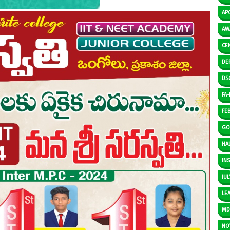
AP
AW
CE
DE
DS
FA-I
FE
GO
HAL
IN
JUL
LE
M
NO