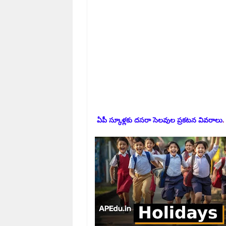
ఏపీ స్కూళ్లకు దసరా సెలవుల ప్రకటన వివరాలు
.