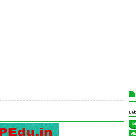
Lab
10
AN