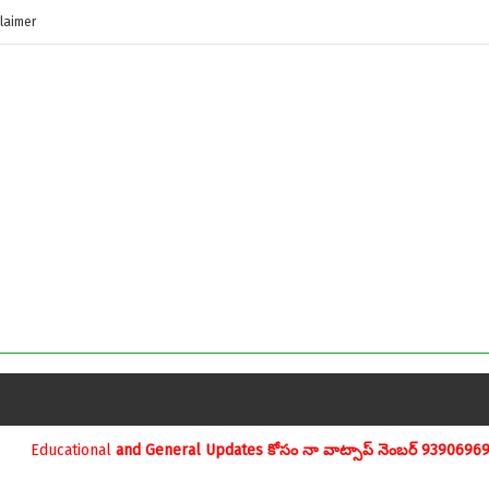
laimer
l Updates కోసం నా వాట్సాప్ నెంబర్ 9390696970 ను మీవాట్సాప్ గ్రూపులో 