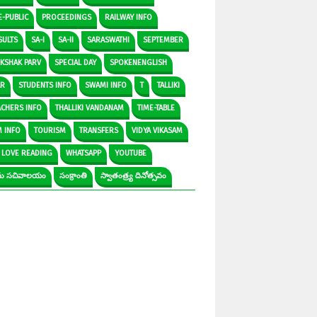
E-PUBLIC
PROCEEDINGS
RAILWAY INFO
SULTS
SA-I
SA-II
SARASWATHI
SEPTEMBER
IKSHAK PARV
SPECIAL DAY
SPOKENENGLISH
AR
STUDENTS INFO
SWAMI INFO
T
TALLIKI
ACHERS INFO
THALLIKI VANDANAM
TIME-TABLE
M INFO
TOURISM
TRANSFERS
VIDYA VIKASAM
 LOVE READING
WHATSAPP
YOUTUBE
రామ సచివాలయం
సంక్రాంతి
స్వాతంత్ర్య దినోత్సవం