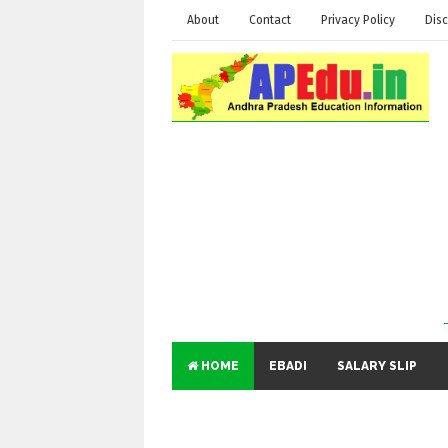
About
Contact
Privacy Policy
Disc
HOME
EBADI
SALARY SLIP
Educational
and Genera