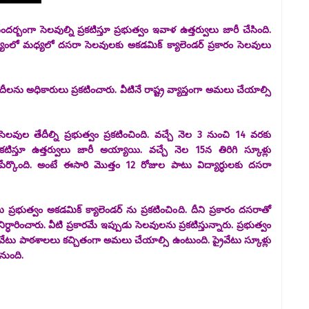
ర్బంగా సెలవుల్ని ప్రకటిస్తూ ప్రభుత్వం ఇవాళ ఉత్తర్వులు జారీ చేసింది.
థ్యంలో మధ్యలో దసరా సెలవులకు అకడమిక్ క్యాలెండర్ ప్రకారం సెలవులు
ీలను అధికారులు ప్రకటించారు. వీటినే రాష్ట్ర వ్యాప్తంగా అమలు చేయాల్సి
సెలవుల తేదీల్ని ప్రభుత్వం ప్రకటించింది. వచ్చే నెల 3 నుంచి 14 వరకు
స్తూ ఉత్తర్వులు జారీ అయ్యాయి. వచ్చే నెల 15న తిరిగి స్కూళ్లు
 పేర్కొంది. అంటే ఈసారి మొత్తం 12 రోజుల పాటు విద్యార్ధులకు దసరా
ప్రభుత్వం అకడమిక్ క్యాలెండర్ ను ప్రకటించింది. దీని ప్రకారం దసరాతో
ారించారు. వీటి ప్రకారమే ఇప్పుడు సెలవులను ప్రకటిస్తున్నారు. ప్రభుత్వం
 ప్రైవేటు పాఠశాలలు కచ్చితంగా అమలు చేయాల్సి ఉంటుంది. ప్రైవేటు స్కూళ్లు
ోనుంది.