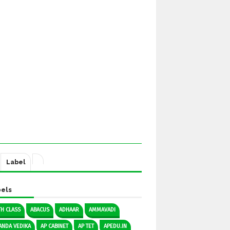
Label
els
TH CLASS
ABACUS
ADHAAR
AMMAVADI
ANDA VEDIKA
AP CABINET
AP TET
APEDU.IN