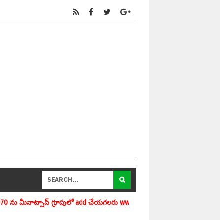
add చేయగలరు www.apedu.in.