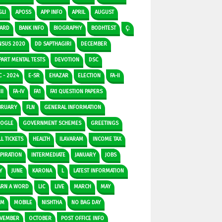
GLI
APOSS
APP INFO
APRIL
AUGUST
ARD
BANK INFO
BIOGRAPHY
BODHTEST
Ç:
NSUS 2020
DD SAPTHAGIRI
DECEMBER
PART MENTAL TESTS
DEVOTION
DSC
C - 2024
E-SR
EHAZAR
ELECTION
FA-II
II
FA-IV
FA1
FA1 QUESTION PAPERS
BRUARY
FLN
GENERAL INFORMATION
OGLE
GOVERNMENT SCHEMES
GREETINGS
L TICKETS
HEALTH
ILAVARAM
INCOME TAX
SPIRATION
INTERMEDIATE
JANUARY
JOBS
Y
JUNE
KARONA
L
LATEST INFORMATION
ARN A WORD
LIC
LIVE
MARCH
MAY
DM
MOBILE
NISHTHA
NO BAG DAY
VEMBER
OCTOBER
POST OFFICE INFO