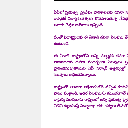
ఏపీలో ప్రభుత్వ, ప్రైవేటు పాఠశాలలకు దసరా సంద
ఇప్పటికే విద్యాసంవత్సరం కొనసాగుతున్న నేప
ఖరారు చేస్తూ ఆదేశాలు ఇచ్చింది.
దీంతో విద్యార్ధులకు ఈ ఏడాది దసరా సెలవుల తేద
ఉంటుంది.
ఈ ఏడాది రాష్ట్రంలోని అన్ని స్కూళ్లకు దసరా 
పాఠశాలలకు దసరా సందర్భంగా సెలవులు ప్రకటి
ప్రారంభమవుతాయని ఏపీ సర్కార్ ఉత్తర్వుల్లో
సెలవులు లభించనున్నాయి.
రాష్ట్రంలో తాజాగా అధికారంలోకి వచ్చిన కూటమి 
పాటు సంక్రాంతి, ఇతర సెలవులను ముందుగానే నిర్ధ
ఇస్తున్న సెలవులను రాష్ట్రంలో అన్ని ప్రభుత్వ,
వీటిని ఉల్లంఘిస్తే విద్యాశాఖ తగు చర్యలు తీసుక