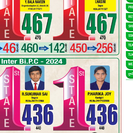
PR
RE
SH
ST
TE
TL
WE
గ్