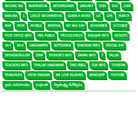
INCOME TAX
INSPIRATION
INTERMEDIATE
JANUARY
JOBS
JULY
JUNE
KARONA
L
LATEST INFORMATION
LEARN A WORD
LIC
LIVE
MARCH
MAY
MDM
MOBILE
NISHTHA
NO BAG DAY
NOVEMBER
OCTOBER
POST OFFICE INFO
PRE-PUBLIC
PROCEEDINGS
RAILWAY INFO
RESULTS
SA-I
SA-II
SARASWATHI
SEPTEMBER
SHIKSHAK PARV
SPECIAL DAY
SPOKENENGLISH
STAR
STUDENTS INFO
SWAMI INFO
T
TALLIKI
TEACHERS INFO
THALLIKI VANDANAM
TIME-TABLE
TLM INFO
TOURISM
TRANSFERS
VIDYA VIKASAM
WE LOVE READING
WHATSAPP
YOUTUBE
గ్రామ సచివాలయం
సంక్రాంతి
స్వాతంత్ర్య దినోత్సవం