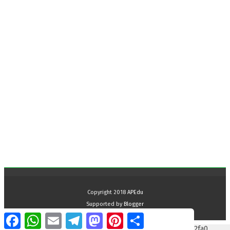
Copyright 2018
APEdu
Supported by
Blogger
F
W
E
T
M
P
S
a
h
m
e
a
i
h
google.com, pub-2899047411501018, DIRECT, f08c47fec0942fa0