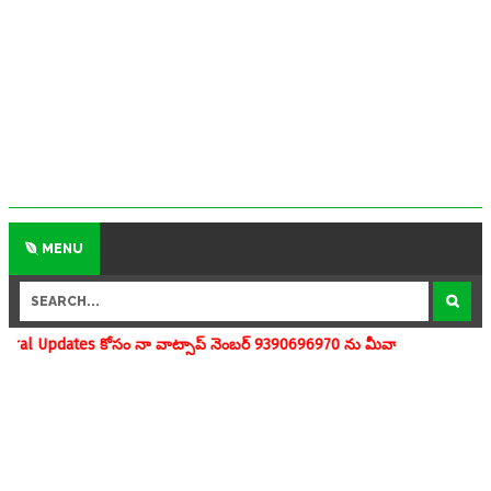
MENU
నా వాట్సాప్ నెంబర్ 9390696970 ను మీవాట్సాప్ గ్రూపులో add చేయగలరు www