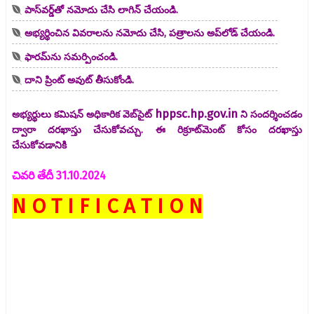
పాస్‌వర్డ్‌తో నమోదు చేసి లాగిన్ చేయండి.
అభ్యర్థించిన వివరాలను నమోదు చేసి, పత్రాలను అప్‌లోడ్ చేయండి.
ఫారమ్‌ను సమర్పించండి.
దాని ప్రింట్ అవుట్ తీసుకోండి.
hppsc.hp.gov.in
అభ్యర్థులు కమిషన్ అధికారిక వెబ్‌సైట్
ని సందర్శించడం
ద్వారా దరఖాస్తు చేసుకోవచ్చు. ఈ రిక్రూట్‌మెంట్ కోసం దరఖాస్తు
చేసుకోవడానికి
చివరి తేదీ 31.10.2024
N O T I F I C A T I O N