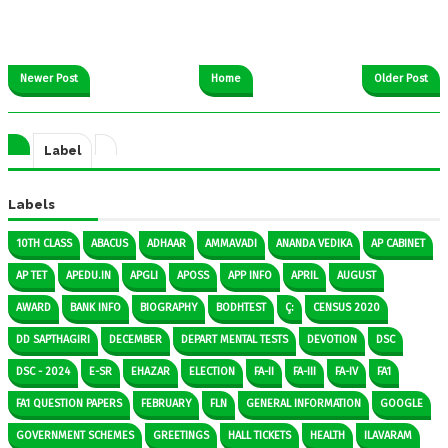
Newer Post
Home
Older Post
Label
Labels
10TH CLASS
ABACUS
ADHAAR
AMMAVADI
ANANDA VEDIKA
AP CABINET
AP TET
APEDU.IN
APGLI
APOSS
APP INFO
APRIL
AUGUST
AWARD
BANK INFO
BIOGRAPHY
BODHTEST
Ç:
CENSUS 2020
DD SAPTHAGIRI
DECEMBER
DEPART MENTAL TESTS
DEVOTION
DSC
DSC - 2024
E-SR
EHAZAR
ELECTION
FA-II
FA-III
FA-IV
FA1
FA1 QUESTION PAPERS
FEBRUARY
FLN
GENERAL INFORMATION
GOOGLE
GOVERNMENT SCHEMES
GREETINGS
HALL TICKETS
HEALTH
ILAVARAM