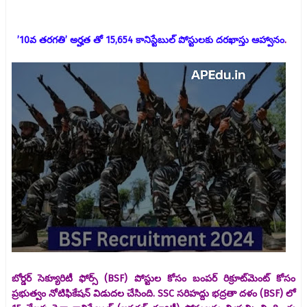
’10వ తరగతి’ అర్హత తో 15,654 కానిస్టేబుల్ పోస్టులకు దరఖాస్తు ఆహ్వానం
.
బోర్డర్ సెక్యూరిటీ ఫోర్స్ (BSF) పోస్టుల కోసం బంపర్ రిక్రూట్‌మెంట్ కోసం
ప్రభుత్వం నోటిఫికేషన్ విడుదల చేసింది. SSC సరిహద్దు భద్రతా దళం (BSF) లో