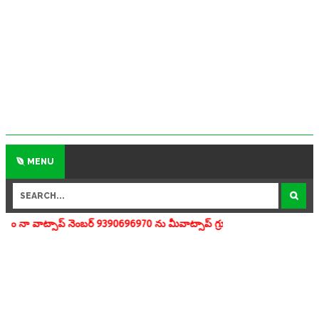
MENU
ెంబర్ 9390696970 ను మీవాట్సాప్ గ్రూపులో add చేయగలరు www.apedu.in.