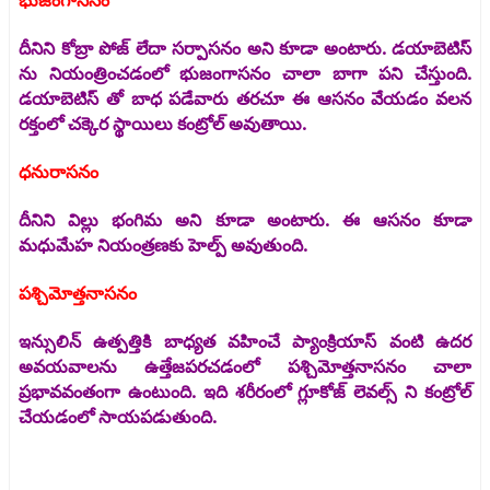
భుజంగాసనం
దీనిని కోబ్రా పోజ్ లేదా సర్పాసనం అని కూడా అంటారు. డయాబెటిస్‌
ను నియంత్రించడంలో భుజంగాసనం చాలా బాగా పని చేస్తుంది.
డయాబెటిస్‌ తో బాధ పడేవారు తరచూ ఈ ఆసనం వేయడం వలన
రక్తంలో చక్కెర స్థాయిలు కంట్రోల్ అవుతాయి.
ధనురాసనం
దీనిని విల్లు భంగిమ అని కూడా అంటారు. ఈ ఆసనం కూడా
మధుమేహ నియంత్రణకు హెల్ప్ అవుతుంది.
పశ్చిమోత్తనాసనం
ఇన్సులిన్ ఉత్పత్తికి బాధ్యత వహించే ప్యాంక్రియాస్ వంటి ఉదర
అవయవాలను ఉత్తేజపరచడంలో పశ్చిమోత్తనాసనం చాలా
ప్రభావవంతంగా ఉంటుంది. ఇది శరీరంలో గ్లూకోజ్ లెవల్స్ ని కంట్రోల్
చేయడంలో సాయపడుతుంది.