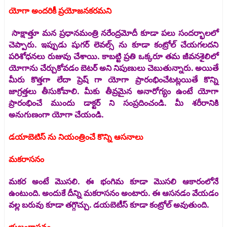
యోగా అందరికీ ప్రయోజనకరమని
సాక్షాత్తూ మన ప్రధానమంత్రి నరేంద్రమోదీ కూడా పలు సందర్భాలలో
చెప్పారు. ఇప్పుడు షుగర్ లెవల్స్ ను కూడా కంట్రోల్ చేయగలదని
పరిశోధనలు రుజువు చేశాయి. కాబట్టి ప్రతి ఒక్కరూ తమ జీవనశైలిలో
యోగాను చేర్చుకోవడం బెటర్ అని నిపుణులు చెబుతున్నారు. అయితే
మీరు కొత్తగా లేదా ప్రెష్ గా యోగా ప్రారంభించేటట్లయితే కొన్ని
జాగ్రత్తలు తీసుకోవాలి. మీకు తీవ్రమైన అనారోగ్యం ఉంటే యోగా
ప్రారంభించే ముందు డాక్టర్ ని సంప్రదించండి. మీ శరీరానికి
అనుగుణంగా యోగా చేయండి.
డయాబెటిస్ ను నియంత్రించే కొన్ని ఆసనాలు
మకరాసనం
మకర అంటే మొసలి. ఈ భంగిమ కూడా మొసలి ఆకారంలోనే
ఉంటుంది. అందుకే దీన్ని మకరాసనం అంటారు. ఈ ఆసనడం వేయడం
వల్ల బరువు కూడా తగ్గొచ్చు. డయబెటీస్ కూడా కంట్రోల్ అవుతుంది.