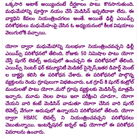
ఒక్కసారి అటాక్ అయ్యిందంటే దీర్ఘకాలం పాటు కొనసాగుతుంది.
మధుమేహాన్ని పూర్తిగా నయం చేసే మెడిసిన్ ఇప్పటిదాకా లేదు. ఈ
వ్యాధిని కేవలం నియంత్రించగలం అంతే. అయితే ఢిల్లీ ఎయిమ్స్
పరిశోధకులు మధుమేహంపై చేసిన ఓ అధ్యయనంలో కీలక విషయాలు
వెలుగులోకి వచ్చాయి.
యోగా ద్వారా మధుమేహాన్ని సులభంగా నియంత్రించవచ్చని ఢిల్లీ
ఎయిమ్స్ పరిశోధనలో తేలింది. రోజుకు 50 నిమిషాల పాటు యోగా
చేస్తే షుగర్ లెవల్స్ అదుపులో ఉంచచ్చని ఈ పరిశోధనలో తేలింది.
ఎయిమ్స్ సెంటర్ ఫర్ కమ్యూనిటీ మెడికల్ సైన్సెస్,ఇతర డిపార్ట్ మెంట్
ల డాక్టర్లు కలిసి ఈ పరిశోధన చేశారు. ఈ పరిశోధనలో పాల్గొన్న
వ్యక్తులను రెండు గ్రూపులుగా విభజించారు. ఒక గ్రూప్ కి షుగర్ కంట్రోల్
మందులతో పాటు యోగా..మరో గ్రూపు వ్యక్తులకు మెడిసిన్స్ మాత్రమే
ఇచ్చారు. మూడు నెలల పాటు ఇలా పరీక్షించి చూడగా.. యోగా
చేయని వారి కంటే మెడిసిన్ వాడుతూ యోగా చేసిన వారి షుగర్
లెవెల్స్ వేగంగా అదుపులో ఉన్నాయని పరిశోధనలో తేలింది. యోగా
ద్వారా HBA1C లెవల్స్ ని నియంత్రించవచ్చని పరిశోధనలు
చెబుతున్నాయి. ఇంటర్నేషనల్ జర్నల్ ఆఫ్ యోగాలో ఈ పరిశోధన
వివరాలను ఉంచారు.