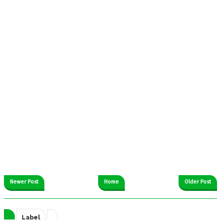
Newer Post
Home
Older Post
Label