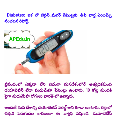
Diabetes: ఇక నో టెన్షన్..షుగర్ పేషెంట్లకు తీపి వార్త..ఎయిమ్స్
సంచలన రిపోర్ట్.
ప్రపంచంలో ఎక్కడా లేని విధంగా మనదేశంలోనే అత్యధికమంది
డయాబెటిస్ లేదా మధుమేహ పేషెంట్లు ఉంటారు. 10 కోట్ల మందికి
పైగా మధుమేహ రోగులు భారత్ లో ఉన్నారు.
అందుకే మన దేశాన్ని డయాబెటిస్ వరల్డ్ అని కూడా అంటారు. రక్తంలో
చక్కెర పెరుగుదల కారణంగా ఈ వ్యాధి వస్తుంది. డయాబెటీస్