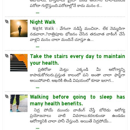
అపోహలు, వాస్తవాలు మైదా పిండి అనగానే చాలామందికి
పరోటా గుర్తొస్తుంది.పరోటాల్లోనే కాదు మనం ర…
...
Night Walk
Night Walk : వేగంగా నడిస్తే మంచిదా.. లేక నెమ్మదిగా
నడవాలా..?రాత్రిపూట భోజనం చేసిన తరువాత వాకింగ్ చేసే
వాళ్లని మనం చాలా మందినే చూస్తూ ఉ…
...
Take the stairs every day to maintain
your health.
ప్రతిరోజు మెట్లు ఎక్కండి మీ ఆరోగ్యాన్ని
కాపాడుకోగలరు.ప్రస్తుత కాలంలో పని అంతా చాలా ఫాస్ట్‌గా
అయిపోవాలి. ఆఖరికి తిండి విషయంలో కూడా ఇలాగ…
...
Walking before going to sleep has
many health benefits.
నిద్ర పోయే ముందు వాఁకింగ్ చేస్తే బోలెడు ఆరోగ్య
ప్రయోజనాలు వాటి వివరాలు.కదలకుండా ఉండడం
ఆరోగ్యానికి చాలా హానీ చేస్తుంది. అయితే నిద్రపోయే…
...