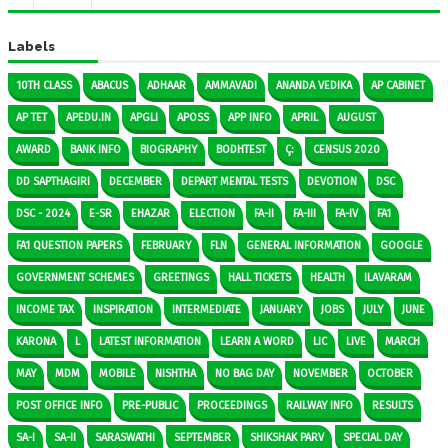
Labels
10TH CLASS
ABACUS
ADHAAR
AMMAVADI
ANANDA VEDIKA
AP CABINET
AP TET
APEDU.IN
APGLI
APOSS
APP INFO
APRIL
AUGUST
AWARD
BANK INFO
BIOGRAPHY
BODHTEST
Ç:
CENSUS 2020
DD SAPTHAGIRI
DECEMBER
DEPART MENTAL TESTS
DEVOTION
DSC
DSC - 2024
E-SR
EHAZAR
ELECTION
FA-II
FA-III
FA-IV
FA1
FA1 QUESTION PAPERS
FEBRUARY
FLN
GENERAL INFORMATION
GOOGLE
GOVERNMENT SCHEMES
GREETINGS
HALL TICKETS
HEALTH
ILAVARAM
INCOME TAX
INSPIRATION
INTERMEDIATE
JANUARY
JOBS
JULY
JUNE
KARONA
L
LATEST INFORMATION
LEARN A WORD
LIC
LIVE
MARCH
MAY
MDM
MOBILE
NISHTHA
NO BAG DAY
NOVEMBER
OCTOBER
POST OFFICE INFO
PRE-PUBLIC
PROCEEDINGS
RAILWAY INFO
RESULTS
SA-I
SA-II
SARASWATHI
SEPTEMBER
SHIKSHAK PARV
SPECIAL DAY