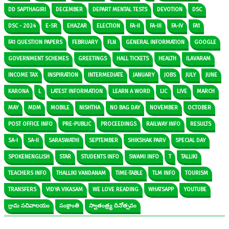
DD SAPTHAGIRI
DECEMBER
DEPART MENTAL TESTS
DEVOTION
DSC
DSC - 2024
E-SR
EHAZAR
ELECTION
FA-II
FA-III
FA-IV
FA1
FA1 QUESTION PAPERS
FEBRUARY
FLN
GENERAL INFORMATION
GOOGLE
GOVERNMENT SCHEMES
GREETINGS
HALL TICKETS
HEALTH
ILAVARAM
INCOME TAX
INSPIRATION
INTERMEDIATE
JANUARY
JOBS
JULY
JUNE
KARONA
L
LATEST INFORMATION
LEARN A WORD
LIC
LIVE
MARCH
MAY
MDM
MOBILE
NISHTHA
NO BAG DAY
NOVEMBER
OCTOBER
POST OFFICE INFO
PRE-PUBLIC
PROCEEDINGS
RAILWAY INFO
RESULTS
SA-I
SA-II
SARASWATHI
SEPTEMBER
SHIKSHAK PARV
SPECIAL DAY
SPOKENENGLISH
STAR
STUDENTS INFO
SWAMI INFO
T
TALLIKI
TEACHERS INFO
THALLIKI VANDANAM
TIME-TABLE
TLM INFO
TOURISM
TRANSFERS
VIDYA VIKASAM
WE LOVE READING
WHATSAPP
YOUTUBE
గ్రామ సచివాలయం
సంక్రాంతి
స్వాతంత్ర్య దినోత్సవం