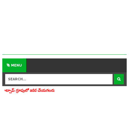
MENU
ో add చేయగలరు www.apedu.in.