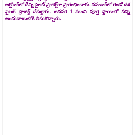
అక్టోబర్‌లో దీన్ని పైలట్‌ ప్రాజెక్ట్‌గా ప్రారంభించారు. నవంబర్‌లో రెండో దశ
పైలట్‌ ప్రాజెక్ట్‌ చేపట్టారు. జనవరి 1 నుంచి పూర్తి స్థాయిలో దీన్ని
అందుబాటులోకి తీసుకొచ్చారు.