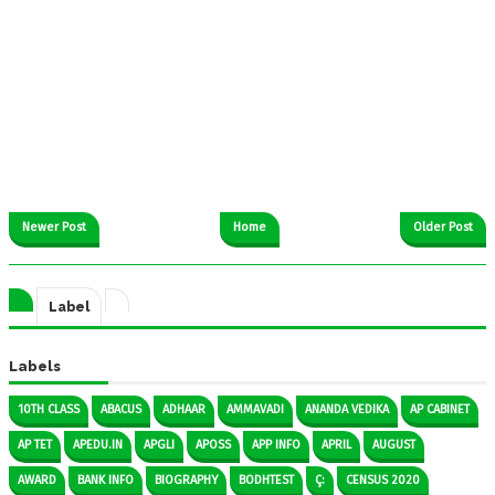
Newer Post
Home
Older Post
Label
Labels
10TH CLASS
ABACUS
ADHAAR
AMMAVADI
ANANDA VEDIKA
AP CABINET
AP TET
APEDU.IN
APGLI
APOSS
APP INFO
APRIL
AUGUST
AWARD
BANK INFO
BIOGRAPHY
BODHTEST
Ç:
CENSUS 2020