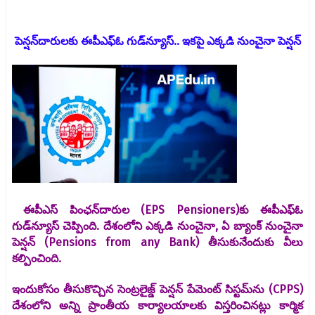
పెన్షన్‌దారులకు ఈపీఎఫ్‌ఓ గుడ్‌న్యూస్‌.. ఇకపై ఎక్కడి నుంచైనా పెన్షన్‌
ఈపీఎస్‌ పింఛన్‌దారుల (EPS Pensioners)కు ఈపీఎఫ్‌ఓ
గుడ్‌న్యూస్‌ చెప్పింది. దేశంలోని ఎక్కడి నుంచైనా, ఏ బ్యాంక్‌ నుంచైనా
పెన్షన్‌ (Pensions from any Bank) తీసుకునేందుకు వీలు
కల్పించింది.
ఇందుకోసం తీసుకొచ్చిన సెంట్రలైజ్డ్‌ పెన్షన్‌ పేమెంట్‌ సిస్టమ్‌ను (CPPS)
దేశంలోని అన్ని ప్రాంతీయ కార్యాలయాలకు విస్తరించినట్లు కార్మిక