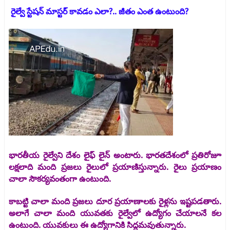
రైల్వే స్టేషన్ మాస్టర్ కావడం ఎలా?.. జీతం ఎంత ఉంటుంది?
భారతీయ రైల్వేని దేశం లైఫ్ లైన్ అంటారు. భారతదేశంలో ప్రతిరోజూ
లక్షలాది మంది ప్రజలు రైలులో ప్రయాణిస్తున్నారు. రైలు ప్రయాణం
చాలా సౌకర్యవంతంగా ఉంటుంది.
కాబట్టి చాలా మంది ప్రజలు దూర ప్రయాణాలకు రైళ్లను ఇష్టపడతారు.
అలాగే చాలా మంది యువతకు రైల్వేలో ఉద్యోగం చేయాలనే కల
ఉంటుంది. యువకులు ఈ ఉద్యోగానికి సిద్ధమవుతున్నారు.