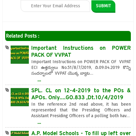
Related Posts :
Important Instructions on POWER
PACK OF VVPAT
Important Instructions on POWER PACK OF VVPAT
ECI ఉత్తర్వులు No.51/8/7/2019, ది.09.04.2019 కొన్ని
సందర్భాలలో VVPAT యొక్క బ్యాట…
...
SPL. CL on 12-4-2019 to the POs &
APOs. Only....GO.833 ,Dt.10/4/2019
In the reference 2nd read above, it has been
represented that the Presiding Officers and
Assistant Presiding Officers of a polling both hav…
...
A.P. Model Schools - To fill up left over