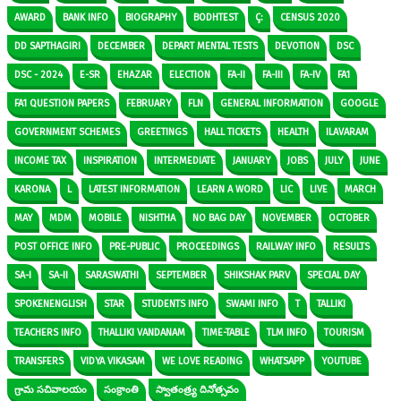
AWARD
BANK INFO
BIOGRAPHY
BODHTEST
Ç:
CENSUS 2020
DD SAPTHAGIRI
DECEMBER
DEPART MENTAL TESTS
DEVOTION
DSC
DSC - 2024
E-SR
EHAZAR
ELECTION
FA-II
FA-III
FA-IV
FA1
FA1 QUESTION PAPERS
FEBRUARY
FLN
GENERAL INFORMATION
GOOGLE
GOVERNMENT SCHEMES
GREETINGS
HALL TICKETS
HEALTH
ILAVARAM
INCOME TAX
INSPIRATION
INTERMEDIATE
JANUARY
JOBS
JULY
JUNE
KARONA
L
LATEST INFORMATION
LEARN A WORD
LIC
LIVE
MARCH
MAY
MDM
MOBILE
NISHTHA
NO BAG DAY
NOVEMBER
OCTOBER
POST OFFICE INFO
PRE-PUBLIC
PROCEEDINGS
RAILWAY INFO
RESULTS
SA-I
SA-II
SARASWATHI
SEPTEMBER
SHIKSHAK PARV
SPECIAL DAY
SPOKENENGLISH
STAR
STUDENTS INFO
SWAMI INFO
T
TALLIKI
TEACHERS INFO
THALLIKI VANDANAM
TIME-TABLE
TLM INFO
TOURISM
TRANSFERS
VIDYA VIKASAM
WE LOVE READING
WHATSAPP
YOUTUBE
గ్రామ సచివాలయం
సంక్రాంతి
స్వాతంత్ర్య దినోత్సవం