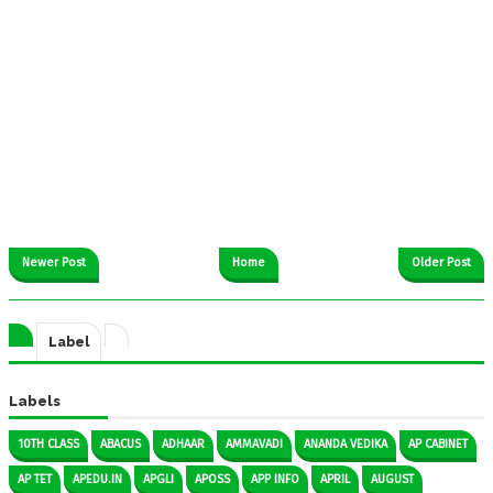
Newer Post
Home
Older Post
Label
Labels
10TH CLASS
ABACUS
ADHAAR
AMMAVADI
ANANDA VEDIKA
AP CABINET
AP TET
APEDU.IN
APGLI
APOSS
APP INFO
APRIL
AUGUST