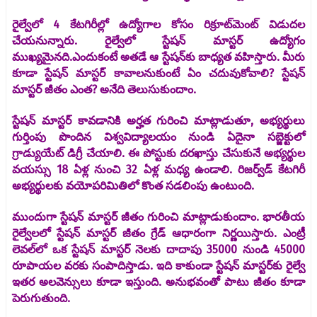
రైల్వేలో 4 కేటగిరీల్లో ఉద్యోగాల కోసం రిక్రూట్‌మెంట్ విడుదల
చేయనున్నారు. రైల్వేలో స్టేషన్ మాస్టర్ ఉద్యోగం
ముఖ్యమైనది.ఎందుకంటే అతడే ఆ స్టేషన్‌కు బాధ్యత వహిస్తారు. మీరు
కూడా స్టేషన్ మాస్టర్ కావాలనుకుంటే ఏం చదువుకోవాలి? స్టేషన్
మాస్టర్ జీతం ఎంత? అనేది తెలుసుకుందాం.
స్టేషన్ మాస్టర్ కావడానికి అర్హత గురించి మాట్లాడుతూ, అభ్యర్థులు
గుర్తింపు పొందిన విశ్వవిద్యాలయం నుండి ఏదైనా సబ్జెక్టులో
గ్రాడ్యుయేట్ డిగ్రీ చేయాలి. ఈ పోస్టుకు దరఖాస్తు చేసుకునే అభ్యర్థుల
వయస్సు 18 ఏళ్ల నుంచి 32 ఏళ్ల మధ్య ఉండాలి. రిజర్వ్‌డ్ కేటగిరీ
అభ్యర్థులకు వయోపరిమితిలో కొంత సడలింపు ఉంటుంది.
ముందుగా స్టేషన్ మాస్టర్ జీతం గురించి మాట్లాడుకుందాం. భారతీయ
రైల్వేలలో స్టేషన్ మాస్టర్ జీతం గ్రేడ్ ఆధారంగా నిర్ణయిస్తారు. ఎంట్రీ
లెవల్‌లో ఒక స్టేషన్ మాస్టర్ నెలకు దాదాపు 35000 నుండి 45000
రూపాయల వరకు సంపాదిస్తాడు. ఇది కాకుండా స్టేషన్ మాస్టర్‌కు రైల్వే
ఇతర అలవెన్సులు కూడా ఇస్తుంది. అనుభవంతో పాటు జీతం కూడా
పెరుగుతుంది.