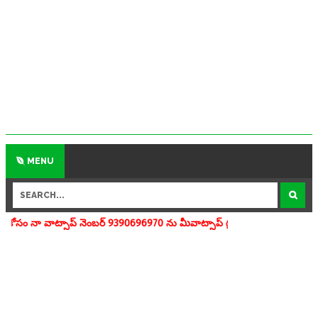
MENU
 నెంబర్ 9390696970 ను మీవాట్సాప్ గ్రూపులో add చేయగలరు www.apedu.in.