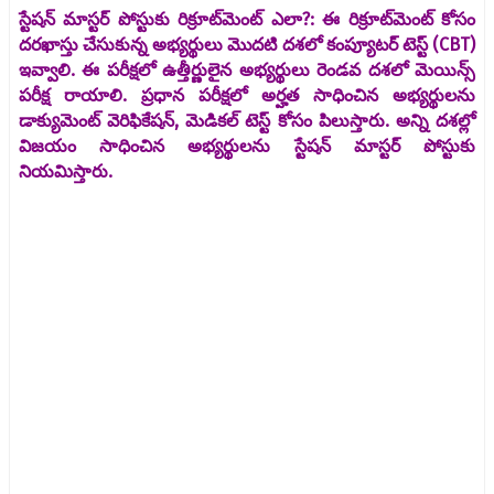
స్టేషన్ మాస్టర్ పోస్టుకు రిక్రూట్‌మెంట్ ఎలా?: ఈ రిక్రూట్‌మెంట్ కోసం
దరఖాస్తు చేసుకున్న అభ్యర్థులు మొదటి దశలో కంప్యూటర్ టెస్ట్ (CBT)
ఇవ్వాలి. ఈ పరీక్షలో ఉత్తీర్ణులైన అభ్యర్థులు రెండవ దశలో మెయిన్స్
పరీక్ష రాయాలి. ప్రధాన పరీక్షలో అర్హత సాధించిన అభ్యర్థులను
డాక్యుమెంట్ వెరిఫికేషన్, మెడికల్ టెస్ట్ కోసం పిలుస్తారు. అన్ని దశల్లో
విజయం సాధించిన అభ్యర్థులను స్టేషన్ మాస్టర్ పోస్టుకు
నియమిస్తారు.