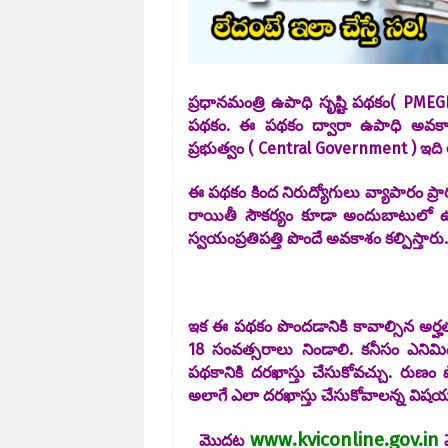
ప్రధానమంత్రి ఉపాధి సృష్టి పథకం( PME
పథకం. ఈ పథకం ద్వారా ఉపాధి అవకాశా
ప్రభుత్వం ( Central Government ) ఇది 
ఈ పథకం కింద నిరుద్యోగులు వ్యాపారం ప్ర
రాయితీ సౌకర్యం కూడా అందుబాటులో ఉంది
స్వయంప్రతిపత్తి పొందే అవకాశం కల్పిస్తారు.
ఇక ఈ పథకం పొందడానికి కావాల్సిన అర్హ
18 సంవత్సరాలు నిండాలి. కనీసం ఎనిమి
పథకానికి దరఖాస్తు చేసుకోవచ్చు. రుణ
అలాగే ఎలా దరఖాస్తు చేసుకోవాలన్న విషయాని
www.kviconline.gov.in
మొదట
వ