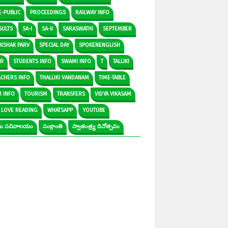
E-PUBLIC
PROCEEDINGS
RAILWAY INFO
SULTS
SA-I
SA-II
SARASWATHI
SEPTEMBER
IKSHAK PARV
SPECIAL DAY
SPOKENENGLISH
AR
STUDENTS INFO
SWAMI INFO
T
TALLIKI
ACHERS INFO
THALLIKI VANDANAM
TIME-TABLE
M INFO
TOURISM
TRANSFERS
VIDYA VIKASAM
 LOVE READING
WHATSAPP
YOUTUBE
రామ సచివాలయం
సంక్రాంతి
స్వాతంత్ర్య దినోత్సవం