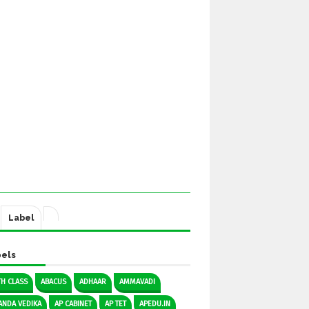
Label
els
TH CLASS
ABACUS
ADHAAR
AMMAVADI
ANDA VEDIKA
AP CABINET
AP TET
APEDU.IN