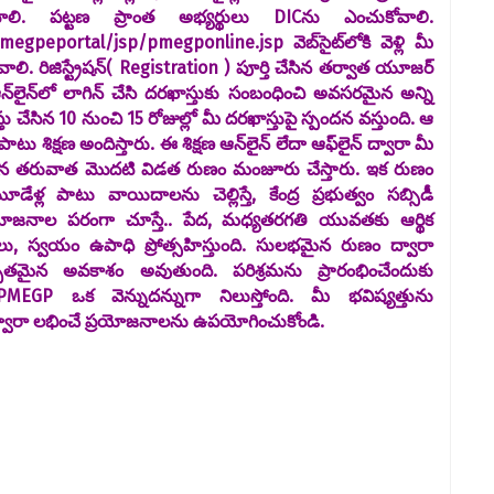
కోవాలి. పట్టణ ప్రాంత అభ్యర్థులు DICను ఎంచుకోవాలి.
egpeportal/jsp/pmegponline.jsp వెబ్‌సైట్‌లోకి వెళ్లి మీ
వాలి. రిజిస్ట్రేషన్( Registration ) పూర్తి చేసిన తర్వాత యూజర్
న్‌లైన్‌లో లాగిన్ చేసి దరఖాస్తుకు సంబంధించి అవసరమైన అన్ని
ేసిన 10 నుంచి 15 రోజుల్లో మీ దరఖాస్తుపై స్పందన వస్తుంది. ఆ
టు శిక్షణ అందిస్తారు. ఈ శిక్షణ ఆన్‌లైన్ లేదా ఆఫ్‌లైన్ ద్వారా మీ
్తయిన తరువాత మొదటి విడత రుణం మంజూరు చేస్తారు. ఇక రుణం
్ల పాటు వాయిదాలను చెల్లిస్తే, కేంద్ర ప్రభుత్వం సబ్సిడీ
యోజనాల పరంగా చూస్తే.. పేద, మధ్యతరగతి యువతకు ఆర్థిక
రాలు, స్వయం ఉపాధి ప్రోత్సహిస్తుంది. సులభమైన రుణం ద్వారా
ద్భుతమైన అవకాశం అవుతుంది. పరిశ్రమను ప్రారంభించేందుకు
EGP ఒక వెన్నుదన్నుగా నిలుస్తోంది. మీ భవిష్యత్తును
వారా లభించే ప్రయోజనాలను ఉపయోగించుకోండి.