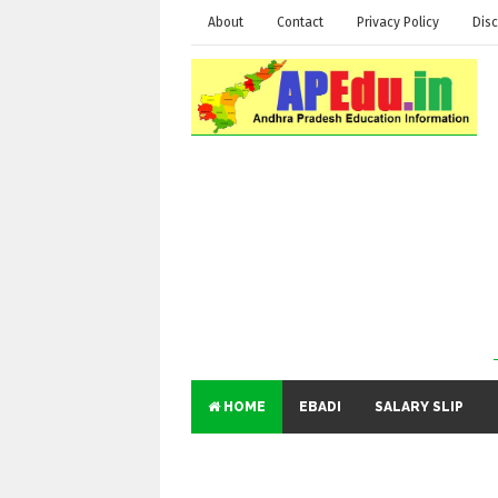
About
Contact
Privacy Policy
Disc
HOME
EBADI
SALARY SLIP