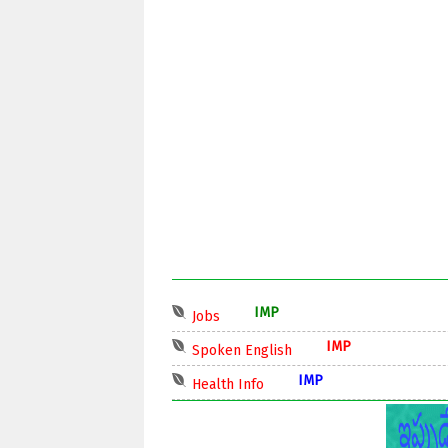
IMP
Jobs
IMP
Spoken English
IMP
Health Info