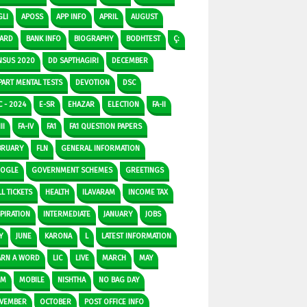
GLI
APOSS
APP INFO
APRIL
AUGUST
ARD
BANK INFO
BIOGRAPHY
BODHTEST
Ç:
NSUS 2020
DD SAPTHAGIRI
DECEMBER
PART MENTAL TESTS
DEVOTION
DSC
C - 2024
E-SR
EHAZAR
ELECTION
FA-II
II
FA-IV
FA1
FA1 QUESTION PAPERS
BRUARY
FLN
GENERAL INFORMATION
OGLE
GOVERNMENT SCHEMES
GREETINGS
L TICKETS
HEALTH
ILAVARAM
INCOME TAX
SPIRATION
INTERMEDIATE
JANUARY
JOBS
Y
JUNE
KARONA
L
LATEST INFORMATION
ARN A WORD
LIC
LIVE
MARCH
MAY
DM
MOBILE
NISHTHA
NO BAG DAY
VEMBER
OCTOBER
POST OFFICE INFO