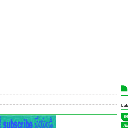
Lab
10
AN