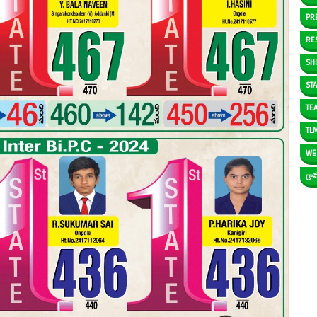
PR
RE
SH
ST
TE
TL
WE
గ్