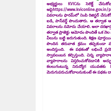
అభ్యర్థులు KVICను సెలెక్ట్ చేసు
ఆపైhttps://www.kviconline.gov.in/pm
వివరాలను ఫారమ్‌లో నింపి రిజిస్టర్ చేసుకో
ఐడి, పాస్‌వర్డ్ పొందుతారు. ఆ తర్వాత ఆ
వివరాలను నమోదు చేయాలి. అలా దరఖాస్తు చ
తర్వాత ప్రాజెక్టు ఆమోదం పొందితే ఒక నెల పా
వీలును బట్టి జరుగుతుంది. శిక్షణ పూర
పొందిన తరువాత క్రమం తప్పకుండా మూడేళ
అందిస్తుంది. ఈ పథకంతో లభించే ప్ర
స్వావలంబన కల్పిస్తుంది. చిన్న వ్యాపా
వ్యాపారాలను విస్తరించుకోవడానికి అ
కలలుగంటున్న నిరుద్యోగ యువతకు PM
మెరుగుపరుచుకోవాలనుకుంటే ఈ పథకం ద్