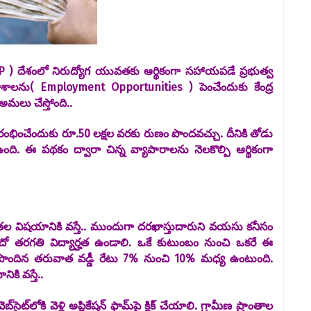
GP ) దేశంలో నిరుద్యోగ యువతకు ఆర్థికంగా సహాయపడే ప్రభుత్వ
లను( Employment Opportunities ) పెంచేందుకు కేంద్ర
అమలు చేస్తోంది..
ారంభించేందుకు రూ.50 లక్షల వరకు రుణం పొందవచ్చు. దీనికి తోడు
. ఈ పథకం ద్వారా చిన్న వ్యాపారాలను నెలకొల్పి ఆర్థికంగా
తల విషయానికి వస్తే.. ముందుగా దరఖాస్తుదారుని వయసు కనీసం
దో తరగతి విద్యార్హత ఉండాలి. ఒకే కుటుంబం నుంచి ఒకరే ఈ
ం పొందిన తరువాత వడ్డీ రేటు 7% నుంచి 10% మధ్య ఉంటుంది.
కి వస్తే..
ెబ్‌సైట్‌లోకి వెళ్లి అప్లికేషన్ ఫామ్‌పై క్లిక్ చేయాలి. గ్రామీణ ప్రాంతాల