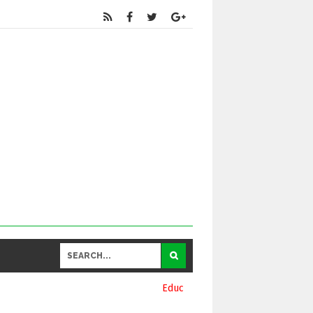
Educational
and General Updates కోసం నా వాట్సాప్ నెంబర్ 93906