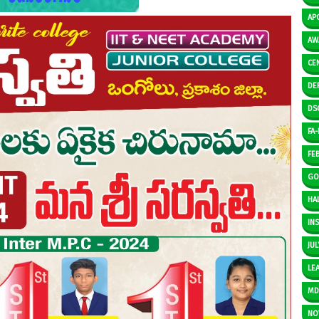
AP
AW
CE
DE
DS
FA-I
FE
GO
HAL
IN
JUL
LE
M
NO