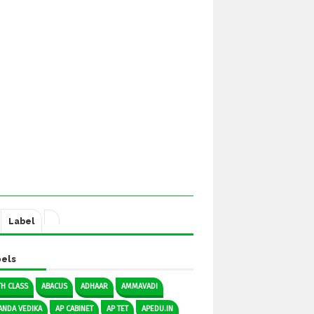
Label
els
TH CLASS
ABACUS
ADHAAR
AMMAVADI
ANDA VEDIKA
AP CABINET
AP TET
APEDU.IN