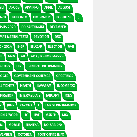
GLI
APOSS
APP INFO
APRIL
AUGUST
ARD
BANK INFO
BIOGRAPHY
BODHTEST
Ç:
NSUS 2020
DD SAPTHAGIRI
DECEMBER
PART MENTAL TESTS
DEVOTION
DSC
C - 2024
E-SR
EHAZAR
ELECTION
FA-II
II
FA-IV
FA1
FA1 QUESTION PAPERS
BRUARY
FLN
GENERAL INFORMATION
OGLE
GOVERNMENT SCHEMES
GREETINGS
L TICKETS
HEALTH
ILAVARAM
INCOME TAX
SPIRATION
INTERMEDIATE
JANUARY
JOBS
Y
JUNE
KARONA
L
LATEST INFORMATION
ARN A WORD
LIC
LIVE
MARCH
MAY
DM
MOBILE
NISHTHA
NO BAG DAY
VEMBER
OCTOBER
POST OFFICE INFO