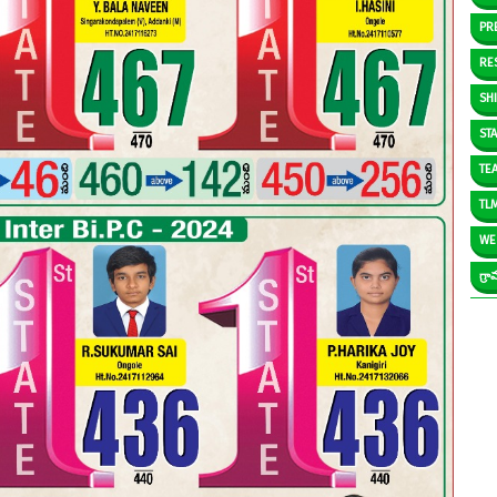
PR
RE
SH
ST
TE
TL
WE
గ్