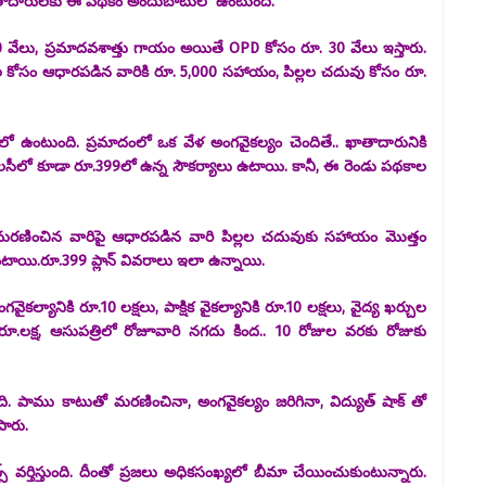
్ ఖాతాదారులకు ఈ పథకం అందుబాటులో ఉంటుంది.
 వేలు, ప్రమాదవశాత్తు గాయం అయితే OPD కోసం రూ. 30 వేలు ఇస్తారు.
ల కోసం ఆధారపడిన వారికి రూ. 5,000 సహాయం, పిల్లల చదువు కోసం రూ.
 ఉంటుంది. ప్రమాదంలో ఒక వేళ అంగవైకల్యం చెందితే.. ఖాతాదారునికి
లసీలో కూడా రూ.399లో ఉన్న సౌకర్యాలు ఉటాయి. కానీ, ఈ రెండు పథకాల
 మరణించిన వారిపై ఆధారపడిన వారి పిల్లల చదువుకు సహాయం మొత్తం
టాయి.రూ.399 ప్లాన్ వివరాలు ఇలా ఉన్నాయి.
కల్యానికి రూ.10 లక్షలు, పాక్షిక వైకల్యానికి రూ.10 లక్షలు, వైద్య ఖర్చుల
రూ.లక్ష, ఆసుపత్రిలో రోజూవారి నగదు కింద.. 10 రోజుల వరకు రోజుకు
. పాము కాటుతో మరణించినా, అంగవైకల్యం జరిగినా, విద్యుత్ షాక్ తో
ిపారు.
న్స్ వర్తిస్తుంది. దీంతో ప్రజలు అధికసంఖ్యలో బీమా చేయించుకుంటున్నారు.