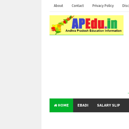
About
Contact
Privacy Policy
Disc
HOME
EBADI
SALARY SLIP