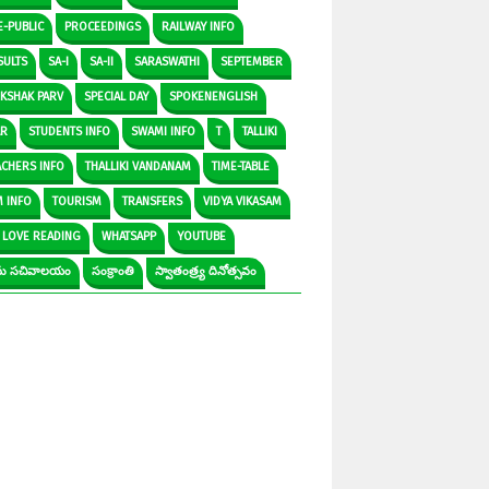
E-PUBLIC
PROCEEDINGS
RAILWAY INFO
SULTS
SA-I
SA-II
SARASWATHI
SEPTEMBER
IKSHAK PARV
SPECIAL DAY
SPOKENENGLISH
AR
STUDENTS INFO
SWAMI INFO
T
TALLIKI
ACHERS INFO
THALLIKI VANDANAM
TIME-TABLE
M INFO
TOURISM
TRANSFERS
VIDYA VIKASAM
 LOVE READING
WHATSAPP
YOUTUBE
రామ సచివాలయం
సంక్రాంతి
స్వాతంత్ర్య దినోత్సవం