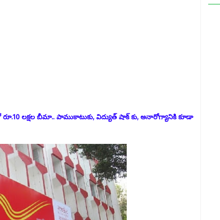
.10 లక్షల బీమా.. పాముకాటుకు, విద్యుత్ షాక్ కు, అనారోగ్యానికి కూడా