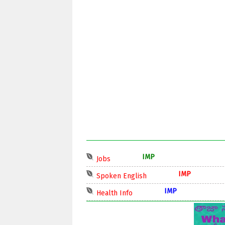
IMP
Jobs
IMP
Spoken English
IMP
Health Info