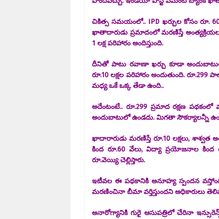
పొందవచ్చు. ఇండియా పోస్ట్ పేమెంట్ బ్యాంక
చికిత్స సమయంలో.. IPD ఖర్చుల కోసం రూ. 60
ఖాతాదారుడు ప్రమాదంలో మరణిస్తే అంత్యక్రియ
1 లక్ష పరిహారం అందిస్తుంది.
దీనితో పాటు రవాణా ఖర్చు కూడా అందుబాటులో
రూ.10 లక్షల పరిహారం అందుతుంది. రూ.299 పా
మధ్య ఒకే ఒక్క తేడా ఉంది..
అదేంటంటే.. రూ.299 ప్రమాద రక్షణ పథకంలో
అందుబాటులో ఉండదు. మిగతా సౌకర్యాలన్నీ ఉం
ఖాదారారుడు మరణిస్తే రూ.10 లక్షలు, శాశ్వత అంగవై
కింద రూ.60 వేలు, విద్యా ప్రయోజనాల కింద 
రూ.వెయ్యి చెల్లిస్తారు.
ఇటీవల ఈ పథకానికి అనూహ్య స్పందన వస్తోంది
మరణించినా బీమా వర్తిస్తుందని అధికారులు తెల
అనారోగ్యానికి గురై ఆసుపత్రిలో చేరినా ఇన్సురె