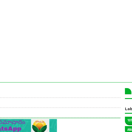
Lab
10
AN