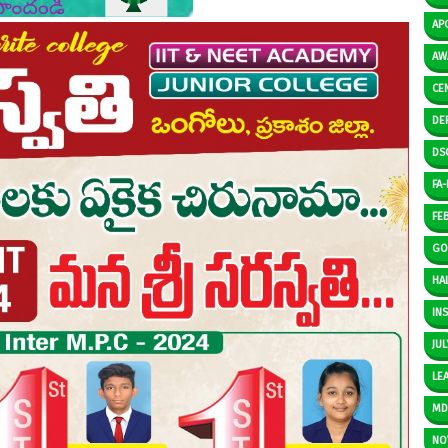
AP
AW
CE
DE
DS
FA-I
FE
GO
HAL
IN
JUL
LE
M
NO