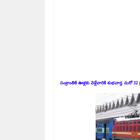
సంక్రాంతికి ఊళ్లకు వెళ్లేవారికి శుభవార్త. మరో 32 ప్ర