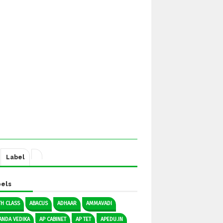
Label
els
TH CLASS
ABACUS
ADHAAR
AMMAVADI
ANDA VEDIKA
AP CABINET
AP TET
APEDU.IN