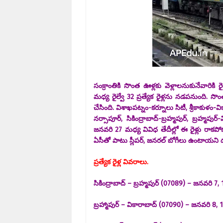
సంక్రాంతికి సొంత ఊళ్లకు వెళ్లాలనుకునేవారికి రైల
మధ్య రైల్వే 32 ప్రత్యేక రైళ్లను నడపనుంది. సొంత 
చేసింది. విశాఖపట్నం-కర్నూలు సిటీ, శ్రీకాకుళం-వికార
నర్సాపూర్‌, సికింద్రాబాద్‌-బ్రహ్మపుర్‌, బ్రహ
జనవరి 27 మధ్య వివిధ తేదీల్లో ఈ రైళ్లు రాకపోకలు క
ఏసీతో పాటు స్లీపర్‌, జనరల్‌ బోగీలు ఉంటాయని దక్
ప్రత్యేక రైళ్ల వివరాలు.
సికింద్రాబాద్ – బ్రహ్మపుర్ (07089) – జనవరి 7, 1
బ్రహ్మాపుర్ – వికారాబాద్ (07090) – జనవరి 8, 15