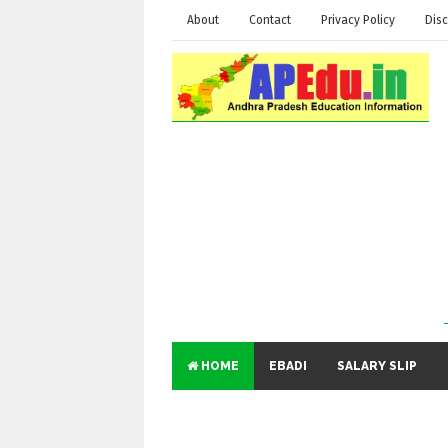
About
Contact
Privacy Policy
Disc
HOME
EBADI
SALARY SLIP