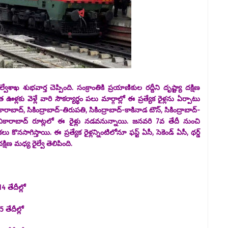
్వేశాఖ శుభవార్త చెప్పింది. సంక్రాంతికి ప్రయాణికుల రద్దీని దృష్ట్యా దక్షిణ
ఊళ్లకు వెళ్లే వారి సౌకర్యార్థం పలు మార్గాల్లో ఈ ప్రత్యేక రైళ్లను ఏర్పాటు
ాబాద్‌, సికింద్రాబాద్‌-తిరుపతి, సికింద్రాబాద్‌-కాకినాడ టౌన్‌, సికింద్రాబాద్‌-
్మపుర్‌-వికారాబాద్‌ రూట్లలో ఈ రైళ్లు నడవనున్నాయి. జనవరి 7వ తేదీ నుంచి
ొనసాగిస్తాయి. ఈ ప్రత్యేక రైళ్లన్నింటిలోనూ ఫస్ట్‌ ఏసీ, సెకెండ్‌ ఏసీ, థర్డ్‌
షిణ మధ్య రైల్వే తెలిపింది.
4 తేదీల్లో
 తేదీల్లో