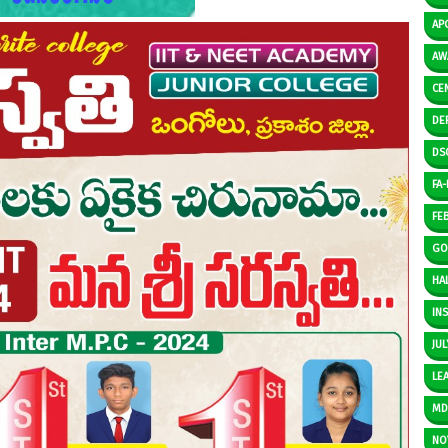
AP
AW
CE
DE
DS
FA-I
FE
GO
HAL
IN
JUL
LE
M
NO