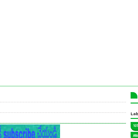
Lab
10
AN