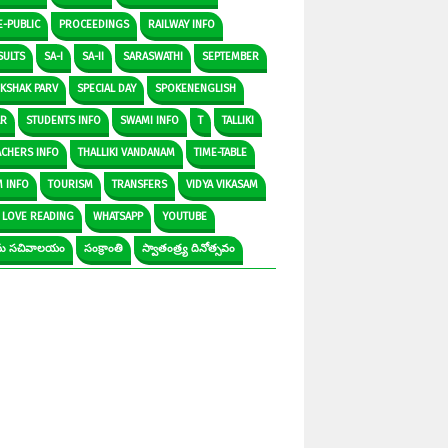
E-PUBLIC
PROCEEDINGS
RAILWAY INFO
SULTS
SA-I
SA-II
SARASWATHI
SEPTEMBER
IKSHAK PARV
SPECIAL DAY
SPOKENENGLISH
AR
STUDENTS INFO
SWAMI INFO
T
TALLIKI
ACHERS INFO
THALLIKI VANDANAM
TIME-TABLE
M INFO
TOURISM
TRANSFERS
VIDYA VIKASAM
 LOVE READING
WHATSAPP
YOUTUBE
రామ సచివాలయం
సంక్రాంతి
స్వాతంత్ర్య దినోత్సవం