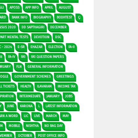
GLI
APOSS
APP INFO
APRIL
AUGUST
ARD
BANK INFO
BIOGRAPHY
BODHTEST
Ç:
NSUS 2020
DD SAPTHAGIRI
DECEMBER
PART MENTAL TESTS
DEVOTION
DSC
C - 2024
E-SR
EHAZAR
ELECTION
FA-II
II
FA-IV
FA1
FA1 QUESTION PAPERS
BRUARY
FLN
GENERAL INFORMATION
OGLE
GOVERNMENT SCHEMES
GREETINGS
L TICKETS
HEALTH
ILAVARAM
INCOME TAX
SPIRATION
INTERMEDIATE
JANUARY
JOBS
Y
JUNE
KARONA
L
LATEST INFORMATION
ARN A WORD
LIC
LIVE
MARCH
MAY
DM
MOBILE
NISHTHA
NO BAG DAY
VEMBER
OCTOBER
POST OFFICE INFO