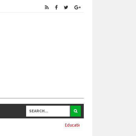
Educational
and General Updates కోసం నా వాట్సాప్ నెంబర్ 93906969