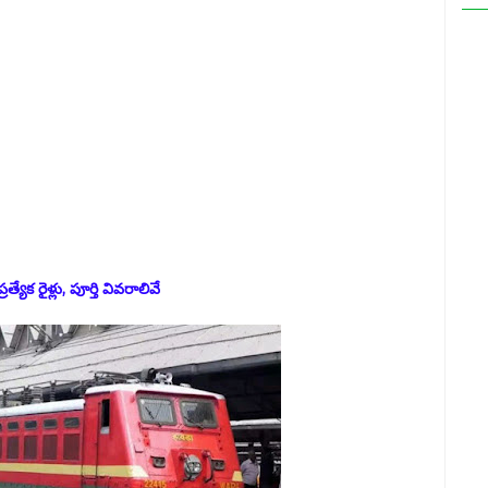
త్యేక రైళ్లు, పూర్తి వివరాలివే